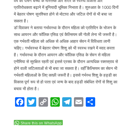
वर्ष का पोषण बच्चों के मस्तिष्क और शरीर के स्वस्थ विकास और
प्रतिरोधकता बढ़ाने में बुनियादी भूमिका निभाता है। शुरुआत के 1000 दिनों
में बेहतर पोषण सुनश्चित होने से मोटापा और जटिल रोगों से भी बचा जा
सकता है।
डॉ दिवाकर ने बताया गर्भावस्था के दौरान महिला को प्रतिदिन के भोजन के
साथ आयरन और फॉलिक एसिड एवं कैल्सियम की गोली लेना भी जरूरी है।
एक गर्भवती महिला को अधिक से अधिक आहार सेवन में विविधता लानी
चहिए। गर्भावस्था में बेहतर पोषण शिशु को भी स्वस्थ रखने में मदद करता
है। गर्भावस्था के दौरान आयरन और फॉलिक एसिड के सेवन से महिला
एनीमिया से सुरक्षित रहती एवं इससे प्रसव के दौरान अत्यधिक रक्तस्राव से
होने वाली जटिलताओं से भी बचा जा सकता है। वहीँ कैल्सियम का सेवन भी
गर्भवती महिलाओं के लिए काफ़ी जरूरी है। इससे गर्भस्थ शिशु के हड्डी का
विकास पूर्ण रूप से हो पाता एवं जन्म के बाद हड्डी संबंधित रोगों से शिशु का
बचाव भी होता है।
F
T
C
W
T
E
S
ac
w
o
h
el
m
h
e
itt
p
at
e
ai
ar
Share this on WhatsApp
b
er
y
s
gr
l
e