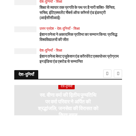
देश-दुनियाँ
•
शिक्षा
शिक्षा से व्यापार तक प्रगति के पथ पर है नारी शक्ति- विनिता,
सचिव, इंटिएक्सलेंट चैंबर्स ऑफ कॉमर्स एंड इंडस्ट्री
(आईसीसीआई)
उत्तर प्रदेश
•
देश-दुनियाँ
•
शिक्षा
ईशान तनेजा ने अकादमिक प्रतिभा का सम्मान किया: प्रसिद्ध
विश्वविद्यालयों की जीत
देश-दुनियाँ
•
शिक्षा
ईशान तनेजा बेस्ट एजुकेशन एंड कॉरपोरेट एक्सपोजर प्रोग्राम
इन इंडिया एंड एबरोड से सम्मानित
देश-दुनियाँ
देश-दुनियाँ
स्व. वीणा वर्मा की द्वितीय पुण्यतिथि
पर वर्मा परिवार ने अर्पित की
श्रद्धांजलि, जनसेवा की विरासत को
किया नमन