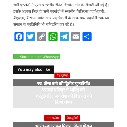
सभी प्रखंडों में प्रखंड स्तरीय रेपिड रिस्पांस टीम की तैनाती की गई है।
इसके अलावा जिले के सभी प्रखंडों में स्थानीय चिकित्सा पदाधिकारी,
बीएचएम, बीसीएम समेत अन्य पदाधिकारी के साथ-साथ सहयोगी स्वास्थ्य
संगठन के प्रतिनिधि भी मानिटरिंग कर रहें हैं।
F
T
C
W
T
E
S
ac
w
o
h
el
m
h
e
itt
p
at
e
ai
ar
Share this on WhatsApp
b
er
y
s
gr
l
e
o
Li
A
a
You may also like
देश-दुनियाँ
o
n
p
m
स्व. वीणा वर्मा की द्वितीय पुण्यतिथि
k
k
p
पर वर्मा परिवार ने अर्पित की
श्रद्धांजलि, जनसेवा की विरासत को
किया नमन
6 months ago
उत्तर प्रदेश
देश-दुनियाँ
भारत–इज़राइल मिशन: पीयूष गोयल