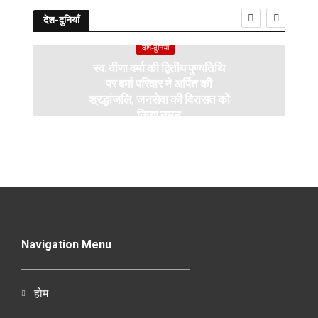
देश-दुनियाँ
देश-दुनियाँ
स्व. वीणा वर्मा की द्वितीय पुण्यतिथि
पर वर्मा परिवार ने अर्पित की
श्रद्धांजलि, जनसेवा की विरासत को
किया नमन
Navigation Menu
होम