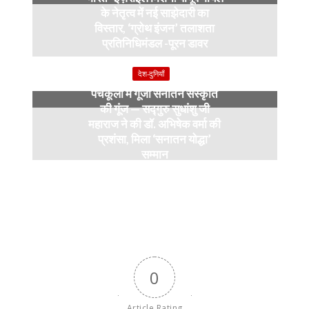
के नेतृत्व में नई साझेदारी का
विस्तार, ‘ग्रोथ इंजन’ तलाशता
प्रतिनिधिमंडल -पूरन डावर
9 months ago
देश-दुनियाँ
पंचकूला में गूंजी सनातन संस्कृति
की गूंज — सद्गुरु सुधांशु जी
महाराज ने की डॉ. अभिषेक वर्मा की
प्रशंसा, मिला ‘सनातन योद्धा’
सम्मान
9 months ago
0
Article Rating