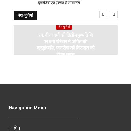
इन इंडिया एंड एबरोड से सम्मानित
देश-दुनियाँ
देश-दुनियाँ
स्व. वीणा वर्मा की द्वितीय पुण्यतिथि
पर वर्मा परिवार ने अर्पित की
श्रद्धांजलि, जनसेवा की विरासत को
किया नमन
Navigation Menu
होम