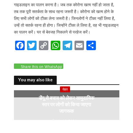
गाइडलाइन का पालन करना है। जब तक कोरोना खत्म नहीं हो जाता है,
तब तक पूरी सतर्कता के साथ रहना जरूरी है। कोरोना को खत्म होने के
लिए सभी लोगों को टीका लेना जरूरी है। जिनलोगों ने टीका नहीं लिया है,
उन्हें तो सतर्क रहना ही होगा। जिन्होंने टीका ले लिया है, वह भी गाइडलाइन
का पालन करें। घर से बेवजह निकलने से परहेज करें।
F
T
C
W
T
E
S
ac
w
o
h
el
m
h
e
itt
p
at
e
ai
ar
Share this on WhatsApp
b
er
y
s
gr
l
e
o
Li
A
a
You may also like
o
n
p
m
सेहत
डेंगू से बचाव को लेकर सामुदायिक
k
k
p
स्तर पर लोगों को किया जाएगा
जागरूक
July 10, 2024