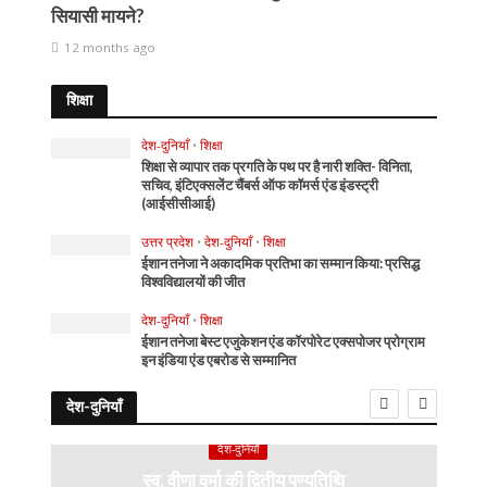
सियासी मायने?
12 months ago
शिक्षा
देश-दुनियाँ
•
शिक्षा
शिक्षा से व्यापार तक प्रगति के पथ पर है नारी शक्ति- विनिता,
सचिव, इंटिएक्सलेंट चैंबर्स ऑफ कॉमर्स एंड इंडस्ट्री
(आईसीसीआई)
उत्तर प्रदेश
•
देश-दुनियाँ
•
शिक्षा
ईशान तनेजा ने अकादमिक प्रतिभा का सम्मान किया: प्रसिद्ध
विश्वविद्यालयों की जीत
देश-दुनियाँ
•
शिक्षा
ईशान तनेजा बेस्ट एजुकेशन एंड कॉरपोरेट एक्सपोजर प्रोग्राम
इन इंडिया एंड एबरोड से सम्मानित
देश-दुनियाँ
देश-दुनियाँ
स्व. वीणा वर्मा की द्वितीय पुण्यतिथि