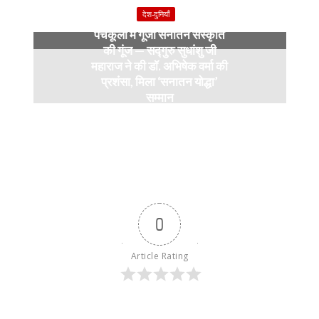
9 months ago
देश-दुनियाँ
पंचकूला में गूंजी सनातन संस्कृति
की गूंज — सद्गुरु सुधांशु जी
महाराज ने की डॉ. अभिषेक वर्मा की
प्रशंसा, मिला ‘सनातन योद्धा’
सम्मान
9 months ago
0
Article Rating