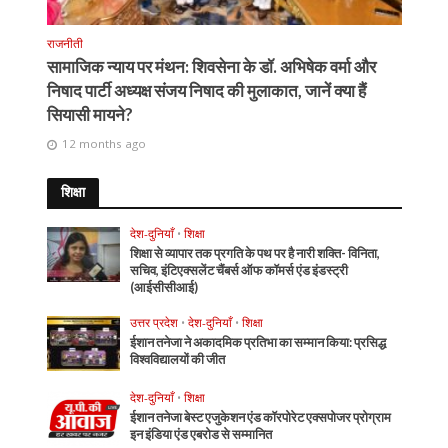
राजनीती
सामाजिक न्याय पर मंथन: शिवसेना के डॉ. अभिषेक वर्मा और
निषाद पार्टी अध्यक्ष संजय निषाद की मुलाकात, जानें क्या हैं
सियासी मायने?
12 months ago
शिक्षा
देश-दुनियाँ
•
शिक्षा
शिक्षा से व्यापार तक प्रगति के पथ पर है नारी शक्ति- विनिता,
सचिव, इंटिएक्सलेंट चैंबर्स ऑफ कॉमर्स एंड इंडस्ट्री
(आईसीसीआई)
उत्तर प्रदेश
•
देश-दुनियाँ
•
शिक्षा
ईशान तनेजा ने अकादमिक प्रतिभा का सम्मान किया: प्रसिद्ध
विश्वविद्यालयों की जीत
देश-दुनियाँ
•
शिक्षा
ईशान तनेजा बेस्ट एजुकेशन एंड कॉरपोरेट एक्सपोजर प्रोग्राम
इन इंडिया एंड एबरोड से सम्मानित