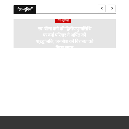
देश-दुनियाँ
देश-दुनियाँ
स्व. वीणा वर्मा की द्वितीय पुण्यतिथि
पर वर्मा परिवार ने अर्पित की
श्रद्धांजलि, जनसेवा की विरासत को
किया नमन