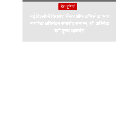
देश-दुनियाँ
नई दिल्ली में चित्रांश चैम्बर ऑफ कॉमर्स का भव्य
नागरिक अभिनंदन समारोह सम्पन्न, डॉ. अभिषेक
वर्मा मुख्य आकर्षण