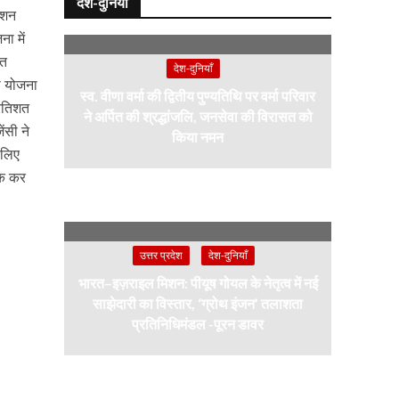
देश-दुनियाँ
राशन
ा में
हत
देश-दुनियाँ
स योजना
स्व. वीणा वर्मा की द्वितीय पुण्यतिथि पर वर्मा परिवार
्रतिशत
ने अर्पित की श्रद्धांजलि, जनसेवा की विरासत को
ंसी ने
किया नमन
 लिए
ेक कर
उत्तर प्रदेश
देश-दुनियाँ
भारत–इज़राइल मिशन: पीयूष गोयल के नेतृत्व में नई
साझेदारी का विस्तार, ‘ग्रोथ इंजन’ तलाशता
प्रतिनिधिमंडल -पूरन डावर