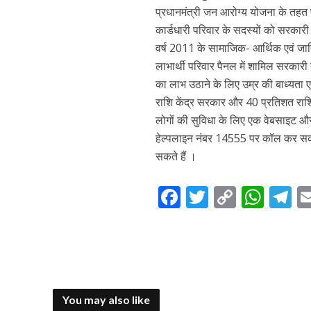
प्रधानमंत्री जन आरोग्य योजना के तहत प
कार्डधारी परिवार के सदस्यों को सरकारी
वर्ष 2011 के सामाजिक- आर्थिक एवं जात
लाभार्थी परिवार पैनल में शामिल सरकार
का लाभ उठाने के लिए उम्र की बाध्यता 
राशि केंद्र सरकार और 40 प्रतिशत राशि
लोगों की सुविधा के लिए एक वेबसाइट और 
हेल्पलाइन नंबर 14555 पर कॉल कर सक
सकते हैं ।
F
T
C
W
T
ac
w
o
h
el
e
itt
p
at
e
b
er
y
s
g
o
Li
A
a
You may also like
o
n
p