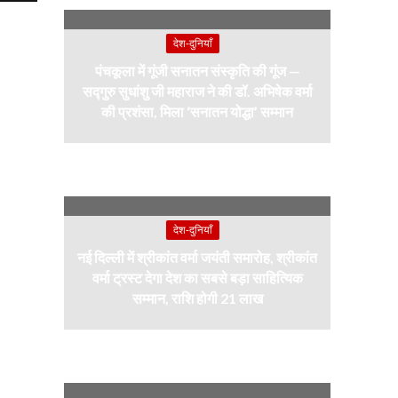
देश-दुनियाँ
पंचकूला में गूंजी सनातन संस्कृति की गूंज —
सद्गुरु सुधांशु जी महाराज ने की डॉ. अभिषेक वर्मा
की प्रशंसा, मिला ‘सनातन योद्धा’ सम्मान
देश-दुनियाँ
नई दिल्ली में श्रीकांत वर्मा जयंती समारोह, श्रीकांत
वर्मा ट्रस्ट देगा देश का सबसे बड़ा साहित्यिक
सम्मान, राशि होगी 21 लाख