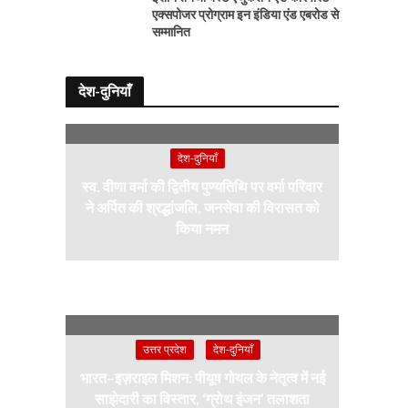
एक्सपोजर प्रोग्राम इन इंडिया एंड एबरोड से
सम्मानित
देश-दुनियाँ
देश-दुनियाँ
स्व. वीणा वर्मा की द्वितीय पुण्यतिथि पर वर्मा परिवार
ने अर्पित की श्रद्धांजलि, जनसेवा की विरासत को
किया नमन
उत्तर प्रदेश
देश-दुनियाँ
भारत–इज़राइल मिशन: पीयूष गोयल के नेतृत्व में नई
साझेदारी का विस्तार, ‘ग्रोथ इंजन’ तलाशता