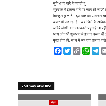
सुविधा के बारे में बताती हूं।
शुरुआत में इलाज होने पर जल्द हो जाएंगे
बिल्कुल मुफ्त है। इस बात को आमजन तक प
असर भी पड़ रहा है। अब जिले के अधिकां
जरिये लोगों तक जानकारी पहुंचाई जा रही
अन्य लोग भी शुरुआत में इलाज करवा लें त
मुफ्त होगा ही, साथ में जब तक इलाज च
F
T
C
W
T
ac
w
o
h
el
e
itt
p
at
e
b
er
y
s
g
o
Li
A
a
You may also like
o
n
p
k
k
p
सेहत