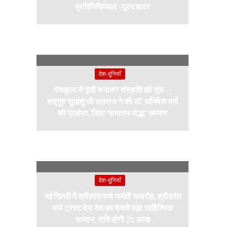
प्रतिनिधिमंडल -पूरन डावर
देश-दुनियाँ
पंचकूला में गूंजी सनातन संस्कृति की गूंज —
सद्गुरु सुधांशु जी महाराज ने की डॉ. अभिषेक वर्मा
की प्रशंसा, मिला ‘सनातन योद्धा’ सम्मान
देश-दुनियाँ
नई दिल्ली में श्रीकांत वर्मा जयंती समारोह, श्रीकांत
वर्मा ट्रस्ट देगा देश का सबसे बड़ा साहित्यिक
सम्मान, राशि होगी 21 लाख