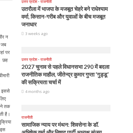
उत्तर प्रदेश
•
राजनीती
उतरौला में भाजपा के मजबूत चेहरे बने राधेश्याम
वर्मा, किसान-गरीब और युवाओं के बीच मजबूत
जनाधार
3 weeks ago
 और न
न जब
हां पर
आ। छह
उत्तर प्रदेश
•
राजनीती
2027 चुनाव से पहले विधानसभा 290 में बदला
राजनीतिक माहौल, जीतेन्द्र कुमार गुप्ता ‘गुड्डू’
बीमारी
की सक्रियता चर्चा में
।
। इससे
4 months ago
सलिए
ीने तक
ती है।
राजनीती
ुक्रिया
सामाजिक न्याय पर मंथन: शिवसेना के डॉ.
ी इस
अभिषेक वर्मा और निषाद पार्टी अध्यक्ष संजय