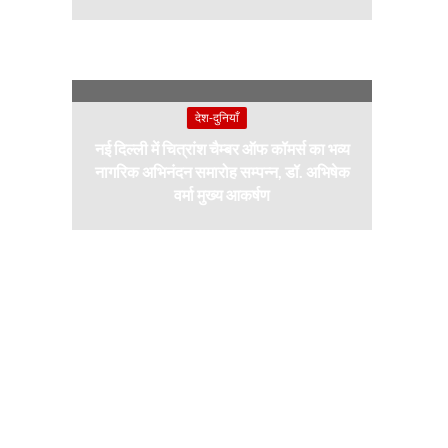
देश-दुनियाँ
नई दिल्ली में चित्रांश चैम्बर ऑफ कॉमर्स का भव्य
नागरिक अभिनंदन समारोह सम्पन्न, डॉ. अभिषेक
वर्मा मुख्य आकर्षण