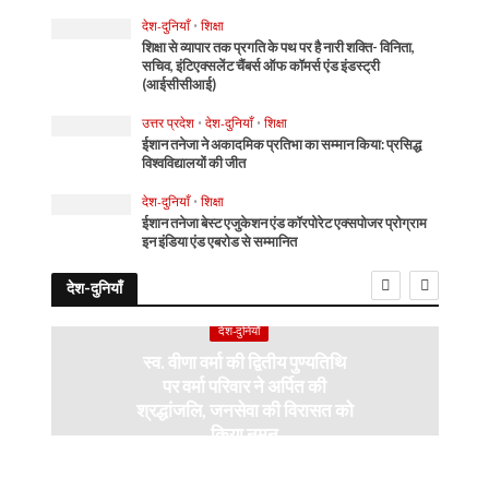
देश-दुनियाँ
•
शिक्षा
शिक्षा से व्यापार तक प्रगति के पथ पर है नारी शक्ति- विनिता,
सचिव, इंटिएक्सलेंट चैंबर्स ऑफ कॉमर्स एंड इंडस्ट्री
(आईसीसीआई)
उत्तर प्रदेश
•
देश-दुनियाँ
•
शिक्षा
ईशान तनेजा ने अकादमिक प्रतिभा का सम्मान किया: प्रसिद्ध
विश्वविद्यालयों की जीत
देश-दुनियाँ
•
शिक्षा
ईशान तनेजा बेस्ट एजुकेशन एंड कॉरपोरेट एक्सपोजर प्रोग्राम
इन इंडिया एंड एबरोड से सम्मानित
देश-दुनियाँ
देश-दुनियाँ
स्व. वीणा वर्मा की द्वितीय पुण्यतिथि
पर वर्मा परिवार ने अर्पित की
श्रद्धांजलि, जनसेवा की विरासत को
किया नमन