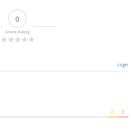
0
Article Rating
Login