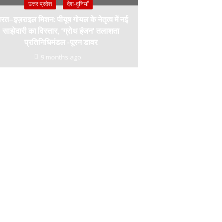
उत्तर प्रदेश
देश-दुनियाँ
रत–इज़राइल मिशन: पीयूष गोयल के नेतृत्व में नई
साझेदारी का विस्तार, ‘ग्रोथ इंजन’ तलाशता
प्रतिनिधिमंडल -पूरन डावर
9 months ago