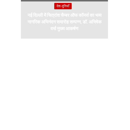
देश-दुनियाँ
नई दिल्ली में चित्रांश चैम्बर ऑफ कॉमर्स का भव्य
नागरिक अभिनंदन समारोह सम्पन्न, डॉ. अभिषेक
वर्मा मुख्य आकर्षण