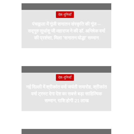
देश-दुनियाँ
पंचकूला में गूंजी सनातन संस्कृति की गूंज —
सद्गुरु सुधांशु जी महाराज ने की डॉ. अभिषेक वर्मा
की प्रशंसा, मिला ‘सनातन योद्धा’ सम्मान
देश-दुनियाँ
नई दिल्ली में श्रीकांत वर्मा जयंती समारोह, श्रीकांत
वर्मा ट्रस्ट देगा देश का सबसे बड़ा साहित्यिक
सम्मान, राशि होगी 21 लाख