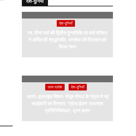
देश-दुनियाँ
देश-दुनियाँ
स्व. वीणा वर्मा की द्वितीय पुण्यतिथि पर वर्मा परिवार
ने अर्पित की श्रद्धांजलि, जनसेवा की विरासत को
किया नमन
उत्तर प्रदेश
देश-दुनियाँ
भारत–इज़राइल मिशन: पीयूष गोयल के नेतृत्व में नई
साझेदारी का विस्तार, ‘ग्रोथ इंजन’ तलाशता
प्रतिनिधिमंडल -पूरन डावर