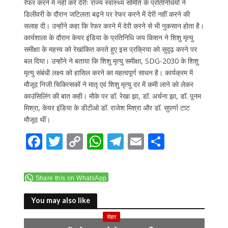
रेफर करने में नहीं करें देरीः राज्य स्वास्थ्य समिति के प्रतिनिधियों ने
डिलीवरी के दौरान जटिलता बढ़ने पर रेफर करने में देरी नहीं करने की
सलाह दी। उन्होंने कहा कि रेफर करने में देरी करने से भी नुकसान होता है।
कार्यशाला के दौरान केयर इंडिया के प्रतिनिधि जय किशन ने शिशु मृत्यु
समीक्षा के महत्त्व को रेखांकित करते हुए इस प्रक्रिया को सुदृढ़ करने पर
बल दिया। उन्होंने ने बताया कि शिशु मृत्यु समीक्षा, SDG-2030 के शिशु
मृत्यु संबंधी लक्ष्य को हासिल करने का महत्वपूर्ण साधन है। कार्यक्रम में
मौजूद निजी चिकित्सकों ने मातृ एवं शिशु मृत्यु दर में कमी लाने को लेकर
काउंसिलिंग की बात कही। मौके पर डॉ. रेखा झा, डॉ. अर्चना झा, डॉ. पूनम
मिश्रा, केयर इंडिया के डीटीओ डॉ. राजेश मिश्रा और डॉ. सुपर्णा टाट
मौजूद थीं।
F
T
C
W
T
E
S
ac
w
o
h
el
m
h
e
itt
p
at
e
ai
ar
Share this on WhatsApp
b
er
y
s
gr
l
e
o
Li
A
a
You may also like
o
n
p
m
सेहत