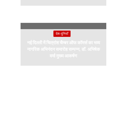
देश-दुनियाँ
नई दिल्ली में चित्रांश चैम्बर ऑफ कॉमर्स का भव्य
नागरिक अभिनंदन समारोह सम्पन्न, डॉ. अभिषेक
वर्मा मुख्य आकर्षण