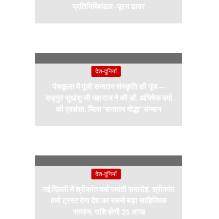
प्रतिनिधिमंडल -पूरन डावर
देश-दुनियाँ
पंचकूला में गूंजी सनातन संस्कृति की गूंज —
सद्गुरु सुधांशु जी महाराज ने की डॉ. अभिषेक वर्मा
की प्रशंसा, मिला ‘सनातन योद्धा’ सम्मान
देश-दुनियाँ
नई दिल्ली में श्रीकांत वर्मा जयंती समारोह, श्रीकांत
वर्मा ट्रस्ट देगा देश का सबसे बड़ा साहित्यिक
सम्मान, राशि होगी 21 लाख