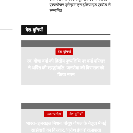
एक्सपोजर प्रोग्राम इन इंडिया एंड एबरोड से
सम्मानित
देश-दुनियाँ
देश-दुनियाँ
स्व. वीणा वर्मा की द्वितीय पुण्यतिथि पर वर्मा परिवार
ने अर्पित की श्रद्धांजलि, जनसेवा की विरासत को
किया नमन
उत्तर प्रदेश
देश-दुनियाँ
भारत–इज़राइल मिशन: पीयूष गोयल के नेतृत्व में नई
साझेदारी का विस्तार, ‘ग्रोथ इंजन’ तलाशता