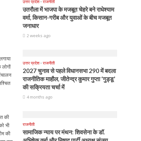
उत्तर प्रदेश
•
राजनीती
उतरौला में भाजपा के मजबूत चेहरे बने राधेश्याम
वर्मा, किसान-गरीब और युवाओं के बीच मजबूत
जनाधार
2 weeks ago
 लगाया
उत्तर प्रदेश
•
राजनीती
 लोगों
2027 चुनाव से पहले विधानसभा 290 में बदला
संचालन
राजनीतिक माहौल, जीतेन्द्र कुमार गुप्ता ‘गुड्डू’
िश्चित
की सक्रियता चर्चा में
4 months ago
ित की
राजनीती
 को भी
सामाजिक न्याय पर मंथन: शिवसेना के डॉ.
टीम की
अभिषेक वर्मा और निषाद पार्टी अध्यक्ष संजय