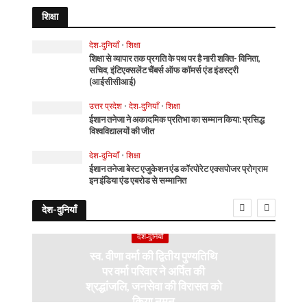
शिक्षा
देश-दुनियाँ
•
शिक्षा
शिक्षा से व्यापार तक प्रगति के पथ पर है नारी शक्ति- विनिता,
सचिव, इंटिएक्सलेंट चैंबर्स ऑफ कॉमर्स एंड इंडस्ट्री
(आईसीसीआई)
उत्तर प्रदेश
•
देश-दुनियाँ
•
शिक्षा
ईशान तनेजा ने अकादमिक प्रतिभा का सम्मान किया: प्रसिद्ध
विश्वविद्यालयों की जीत
देश-दुनियाँ
•
शिक्षा
ईशान तनेजा बेस्ट एजुकेशन एंड कॉरपोरेट एक्सपोजर प्रोग्राम
इन इंडिया एंड एबरोड से सम्मानित
देश-दुनियाँ
देश-दुनियाँ
स्व. वीणा वर्मा की द्वितीय पुण्यतिथि
पर वर्मा परिवार ने अर्पित की
श्रद्धांजलि, जनसेवा की विरासत को
किया नमन