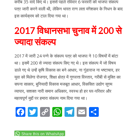
करीब 35 वादे किए थे। इससे पहले रविवार 6 फरवरी को भाजपा संकल्प
पत्र जारी करने वाली थी, लेकिन भारत रत्न लता मंगेशकर के निधन के बाद
इस कार्यक्रम को टाल दिया गया था।
2017 विधानसभा चुनाव में 200 से
ज्यादा संकल्प
2017 में जारी 24 पन्ने के संकल्प पत्र को भाजपा ने 10 विषयों में बांटा
था। इसमें 200 से ज्यादा संकल्प किए गए थे। इस संकल्प में जो विषय
डाले गए थे उन्हें कृषि विकास का बने आधार, ना गुंडाराज ना भष्टाचार, हर
युवा को मिलेगा रोजगार, शिक्षा क्षेत्र में गुणवत्ता विस्तार, गरीबी से मुक्ति का
सपना साकार, बुनियादी विकास मजबूत आधार, विकसित उद्योग सुगम
व्यापार, सशक्त नारी समान अधिकार, स्वस्थ हो हर घर-परिवार और
महत्वपूर्ण मुद्दों पर हमारा संकल्प नाम दिया गया था।
F
T
C
W
T
E
S
ac
w
o
h
el
m
h
e
itt
p
at
e
ai
ar
Share this on WhatsApp