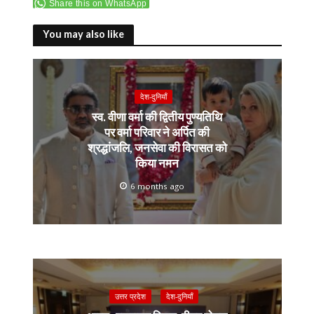
Share this on WhatsApp
b
er
y
s
gr
l
e
o
Li
A
a
You may also like
o
n
p
m
k
k
p
देश-दुनियाँ
स्व. वीणा वर्मा की द्वितीय पुण्यतिथि
पर वर्मा परिवार ने अर्पित की
श्रद्धांजलि, जनसेवा की विरासत को
किया नमन
6 months ago
उत्तर प्रदेश
देश-दुनियाँ