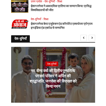
उत्तर प्रदेश
•
देश-दुनियाँ
•
शिक्षा
ईशान तनेजा ने अकादमिक प्रतिभा का सम्मान किया: प्रसिद्ध
विश्वविद्यालयों की जीत
देश-दुनियाँ
•
शिक्षा
ईशान तनेजा बेस्ट एजुकेशन एंड कॉरपोरेट एक्सपोजर प्रोग्राम
इन इंडिया एंड एबरोड से सम्मानित
देश-दुनियाँ
देश-दुनियाँ
स्व. वीणा वर्मा की द्वितीय पुण्यतिथि
पर वर्मा परिवार ने अर्पित की
श्रद्धांजलि, जनसेवा की विरासत को
किया नमन