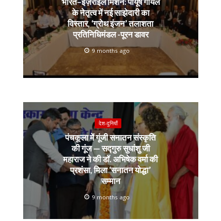
भारत–इज़राइल मिशन: पीयूष गोयल
के नेतृत्व में नई साझेदारी का
विस्तार, ‘ग्रोथ इंजन’ तलाशता
प्रतिनिधिमंडल -पूरन डावर
9 months ago
देश-दुनियाँ
पंचकूला में गूंजी सनातन संस्कृति
की गूंज — सद्गुरु सुधांशु जी
महाराज ने की डॉ. अभिषेक वर्मा की
प्रशंसा, मिला ‘सनातन योद्धा’
सम्मान
9 months ago