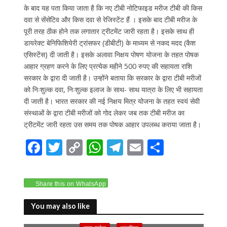
के बाद यह पता किया जाता है कि नए टीबी नोटिफाइड मरीज टीबी की किस
दवा से सेंसेटिव और किस दवा से रेजिस्टेंट हैं । इसके बाद टीबी मरीज के
पूरी तरह ठीक होने तक लगातार ट्रीटमेंट जारी रहता है। इसके साथ ही
डायरेक्ट बेनिफिशियेरी ट्रांसफर (डीबीटी) के माध्यम से नकद मदद (कैश
एसिस्टेंस) दी जाती है। इसके अलावा निक्षय पोषण योजना के तहत पोषक
आहार ग्रहण करने के लिए प्रत्येक महीने 500 रुपए की सहायता राशि
सरकार के द्वारा दी जाती है। उन्होंने बताया कि सरकार के द्वारा टीबी मरीजों
को निःशुल्क दवा, निःशुल्क इलाज के साथ- साथ यात्रा के लिए भी सहायता
दी जाती है। भारत सरकार की नई निक्षय मित्र योजना के तहत स्वयं सेवी
संस्थाओं के द्वारा टीबी मरीजों को गोद लेकर जब तक टीबी मरीज का
ट्रीटमेंट जारी रहता उस समय तक पोषक आहार उपलब्ध कराया जाता है।
F
T
C
W
T
E
S
ac
w
o
h
el
m
h
e
itt
p
at
e
ai
ar
Share this on WhatsApp
b
er
y
s
gr
l
e
o
Li
A
a
You may also like