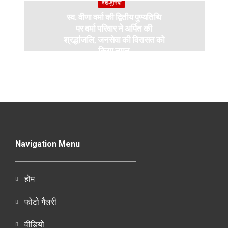
देश-दुनियाँ
स्व. वीणा वर्मा की द्वितीय पुण्यतिथि
पर वर्मा परिवार ने अर्पित की
श्रद्धांजलि, जनसेवा की विरासत को
किया नमन
Navigation Menu
होम
फोटो गैलरी
वीडियो