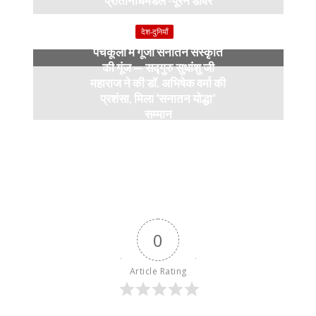
प्रतिनिधिमंडल -पूरन डावर
9 months ago
देश-दुनियाँ
पंचकूला में गूंजी सनातन संस्कृति
की गूंज — सद्गुरु सुधांशु जी
महाराज ने की डॉ. अभिषेक वर्मा की
प्रशंसा, मिला ‘सनातन योद्धा’
सम्मान
9 months ago
0
Article Rating