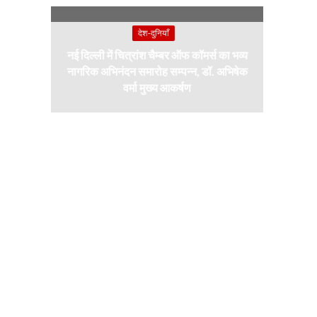
देश-दुनियाँ
नई दिल्ली में चित्रांश चैम्बर ऑफ कॉमर्स का भव्य
नागरिक अभिनंदन समारोह सम्पन्न, डॉ. अभिषेक
वर्मा मुख्य आकर्षण