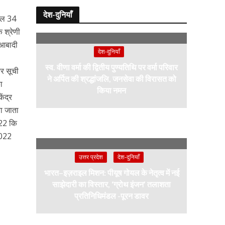
देश-दुनियाँ
कुल 34
 श्रेणी
 आबादी
देश-दुनियाँ
स्व. वीणा वर्मा की द्वितीय पुण्यतिथि पर वर्मा परिवार
और सूची
ने अर्पित की श्रद्धांजलि, जनसेवा की विरासत को
ा
किया नमन
ेंद्र
या जाता
2022 कि
2022
उत्तर प्रदेश
देश-दुनियाँ
भारत–इज़राइल मिशन: पीयूष गोयल के नेतृत्व में नई
साझेदारी का विस्तार, ‘ग्रोथ इंजन’ तलाशता
प्रतिनिधिमंडल -पूरन डावर