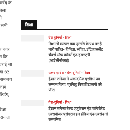
र्षद के
जिला
नी
शिक्षा
े सभी
देश-दुनियाँ
•
शिक्षा
शिक्षा से व्यापार तक प्रगति के पथ पर है
ाय नगर
नारी शक्ति- विनिता, सचिव, इंटिएक्सलेंट
चैंबर्स ऑफ कॉमर्स एंड इंडस्ट्री
ाग कि
(आईसीसीआई)
कराई जा
ावा 63
उत्तर प्रदेश
•
देश-दुनियाँ
•
शिक्षा
थ समन्वय
ईशान तनेजा ने अकादमिक प्रतिभा का
सम्मान किया: प्रसिद्ध विश्वविद्यालयों की
 कहां
जीत
्डिंग,
देश-दुनियाँ
•
शिक्षा
ईशान तनेजा बेस्ट एजुकेशन एंड कॉरपोरेट
क्षा
एक्सपोजर प्रोग्राम इन इंडिया एंड एबरोड से
र सकता
सम्मानित