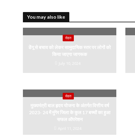
b
er
y
s
g
o
Li
A
a
You may also like
o
n
p
k
k
p
सेहत
डेंगू से बचाव को लेकर सामुदायिक स्तर पर लोगों को
किया जाएगा जागरूक
July 10, 2024
सेहत
मुख्यमंत्री बाल हृदय योजना के अंतर्गत वित्तीय वर्ष
2023- 24 में मुंगेर जिला के कुल 17 बच्चों का हुआ
सफल ऑपरेशन
April 11, 2024