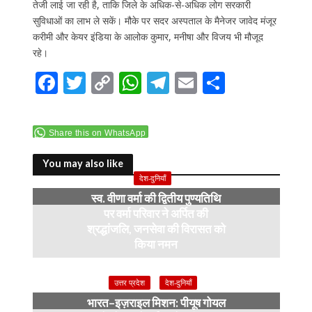
तेजी लाई जा रही है, ताकि जिले के अधिक-से-अधिक लोग सरकारी
सुविधाओं का लाभ ले सकें। मौके पर सदर अस्पताल के मैनेजर जावेद मंजूर
करीमी और केयर इंडिया के आलोक कुमार, मनीषा और विजय भी मौजूद
रहे।
F
T
C
W
T
E
S
ac
w
o
h
el
m
h
e
itt
p
at
e
ai
ar
Share this on WhatsApp
b
er
y
s
gr
l
e
o
Li
A
a
You may also like
देश-दुनियाँ
o
n
p
m
स्व. वीणा वर्मा की द्वितीय पुण्यतिथि
k
k
p
पर वर्मा परिवार ने अर्पित की
श्रद्धांजलि, जनसेवा की विरासत को
किया नमन
6 months ago
उत्तर प्रदेश
देश-दुनियाँ
भारत–इज़राइल मिशन: पीयूष गोयल