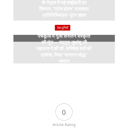
के नेतृत्व में नई साझेदारी का
विस्तार, ‘ग्रोथ इंजन’ तलाशता
प्रतिनिधिमंडल -पूरन डावर
9 months ago
देश-दुनियाँ
पंचकूला में गूंजी सनातन संस्कृति
की गूंज — सद्गुरु सुधांशु जी
महाराज ने की डॉ. अभिषेक वर्मा की
प्रशंसा, मिला ‘सनातन योद्धा’
सम्मान
9 months ago
0
Article Rating