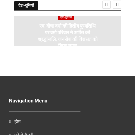
देश-दुनियाँ
देश-दुनियाँ
स्व. वीणा वर्मा की द्वितीय पुण्यतिथि
पर वर्मा परिवार ने अर्पित की
श्रद्धांजलि, जनसेवा की विरासत को
किया नमन
Navigation Menu
होम