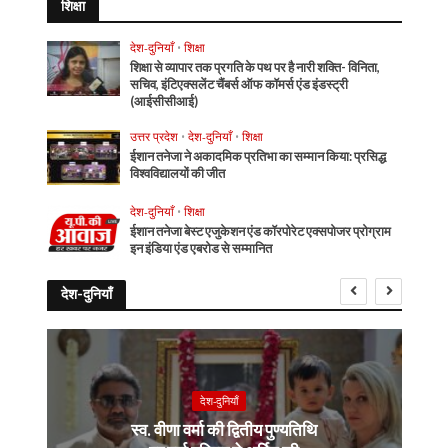
शिक्षा
देश-दुनियाँ
•
शिक्षा
शिक्षा से व्यापार तक प्रगति के पथ पर है नारी शक्ति- विनिता,
सचिव, इंटिएक्सलेंट चैंबर्स ऑफ कॉमर्स एंड इंडस्ट्री
(आईसीसीआई)
उत्तर प्रदेश
•
देश-दुनियाँ
•
शिक्षा
ईशान तनेजा ने अकादमिक प्रतिभा का सम्मान किया: प्रसिद्ध
विश्वविद्यालयों की जीत
देश-दुनियाँ
•
शिक्षा
ईशान तनेजा बेस्ट एजुकेशन एंड कॉरपोरेट एक्सपोजर प्रोग्राम
इन इंडिया एंड एबरोड से सम्मानित
देश-दुनियाँ
देश-दुनियाँ
स्व. वीणा वर्मा की द्वितीय पुण्यतिथि