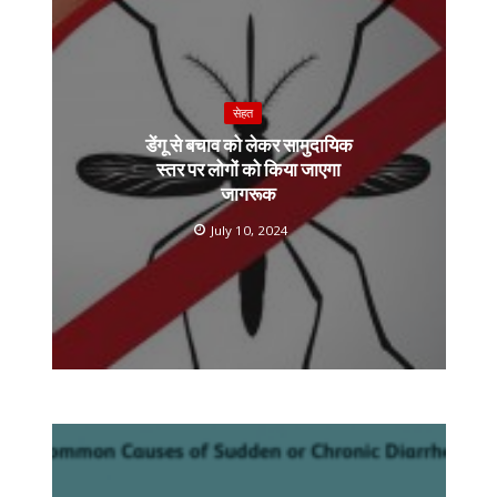
k
k
p
सेहत
डेंगू से बचाव को लेकर सामुदायिक
स्तर पर लोगों को किया जाएगा
जागरूक
July 10, 2024