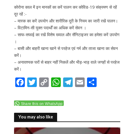
कोरोना काल में इन मानकों का करें पालन कर कोविड-19 संक्रमण से रहें
दूर रहें :-
– मास्क का करें उपयोग और शारीरिक दूरी के नियम का जारी रखें पालन।
– विटामिन-सी युक्त पदार्थों का अधिक करें सेवन ।
– साफ-सफाई का रखें विशेष ख्याल और सैनिटाइजर का हमेशा करें उपयोग
।
– बासी और बाहरी खाना खाने से परहेज एवं गर्म और ताजा खाना का सेवन
करें।
– अनावश्यक घरों से बाहर नहीं निकलें और भीड़-भाड़ वाले जगहों से परहेज
करें।
F
T
C
W
T
E
S
ac
w
o
h
el
m
h
e
itt
p
at
e
ai
ar
Share this on WhatsApp
b
er
y
s
gr
l
e
o
Li
A
a
You may also like
o
n
p
m