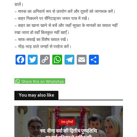
डालें।
– मास्क का अनिवार्य रूप से उपयोग करें और दूसरों को जागरूक करें।
– बाहर निकलने पर सैनिटाइजर जरूर पास में रखें।
– बाहर का खाना खाने से बचें और जहाँ सुरक्षा के मानकों का ख्याल नहीं
रखा जाता हो वहाँ बिलकुल नहीं खाएँ।
– साफ-सफाई का विशेष ख्याल रखें।
– भीड़-भाड़ वाले जगहों से परहेज करें।
F
T
C
W
T
E
S
ac
w
o
h
el
m
h
e
itt
p
at
e
ai
ar
Share this on WhatsApp
b
er
y
s
gr
l
e
o
Li
A
a
You may also like
o
n
p
m
k
k
p
देश-दुनियाँ
स्व. वीणा वर्मा की द्वितीय पुण्यतिथि