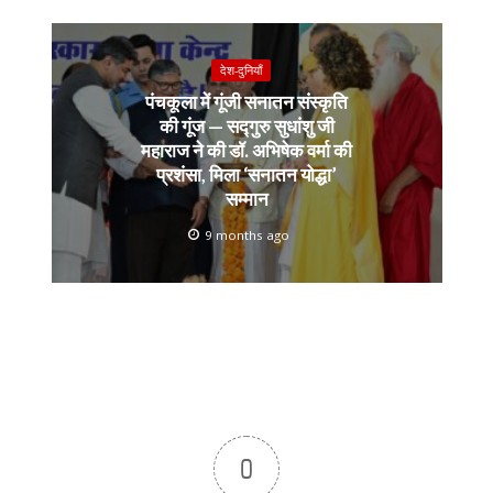
देश-दुनियाँ
पंचकूला में गूंजी सनातन संस्कृति
की गूंज — सद्गुरु सुधांशु जी
महाराज ने की डॉ. अभिषेक वर्मा की
प्रशंसा, मिला ‘सनातन योद्धा’
सम्मान
9 months ago
0