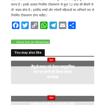
करना है। इसके अलावा नियमित टीकाकरण से कुल 12 तरह की बीमारी से
भी बचाव होता है। इसलिए बच्चों और गर्भवती महिलाओं का अनिवार्य रूप से
नियमित टीकाकरण होना चाहिए।
F
T
C
W
T
E
S
ac
w
o
h
el
m
h
e
itt
p
at
e
ai
ar
Share this on WhatsApp
b
er
y
s
gr
l
e
o
Li
A
a
You may also like
o
n
p
m
सेहत
डेंगू से बचाव को लेकर सामुदायिक
k
k
p
स्तर पर लोगों को किया जाएगा
जागरूक
July 10, 2024
सेहत
डायरिया में शरीर में पानी की न होने