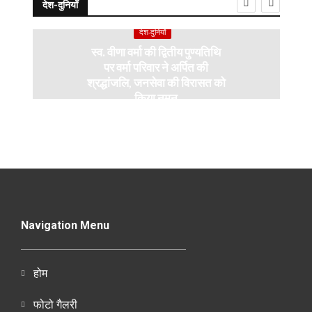
देश-दुनियाँ
देश-दुनियाँ
स्व. वीणा वर्मा की द्वितीय पुण्यतिथि
पर वर्मा परिवार ने अर्पित की
श्रद्धांजलि, जनसेवा की विरासत को
किया नमन
Navigation Menu
होम
फोटो गैलरी