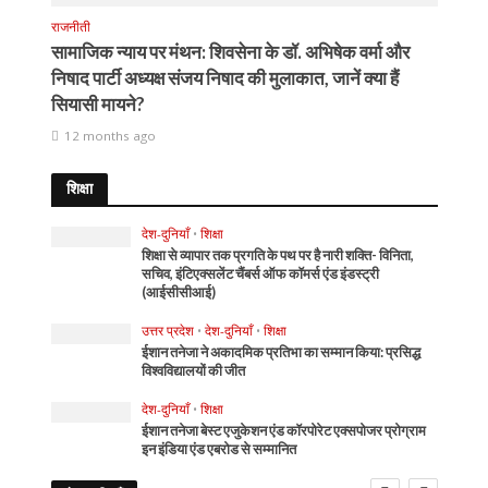
राजनीती
सामाजिक न्याय पर मंथन: शिवसेना के डॉ. अभिषेक वर्मा और
निषाद पार्टी अध्यक्ष संजय निषाद की मुलाकात, जानें क्या हैं
सियासी मायने?
12 months ago
शिक्षा
देश-दुनियाँ
•
शिक्षा
शिक्षा से व्यापार तक प्रगति के पथ पर है नारी शक्ति- विनिता,
सचिव, इंटिएक्सलेंट चैंबर्स ऑफ कॉमर्स एंड इंडस्ट्री
(आईसीसीआई)
उत्तर प्रदेश
•
देश-दुनियाँ
•
शिक्षा
ईशान तनेजा ने अकादमिक प्रतिभा का सम्मान किया: प्रसिद्ध
विश्वविद्यालयों की जीत
देश-दुनियाँ
•
शिक्षा
ईशान तनेजा बेस्ट एजुकेशन एंड कॉरपोरेट एक्सपोजर प्रोग्राम
इन इंडिया एंड एबरोड से सम्मानित