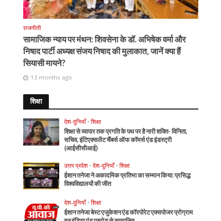
राजनीती
सामाजिक न्याय पर मंथन: शिवसेना के डॉ. अभिषेक वर्मा और
निषाद पार्टी अध्यक्ष संजय निषाद की मुलाकात, जानें क्या हैं
सियासी मायने?
12 months ago
शिक्षा
देश-दुनियाँ
•
शिक्षा
शिक्षा से व्यापार तक प्रगति के पथ पर है नारी शक्ति- विनिता,
सचिव, इंटिएक्सलेंट चैंबर्स ऑफ कॉमर्स एंड इंडस्ट्री
(आईसीसीआई)
उत्तर प्रदेश
•
देश-दुनियाँ
•
शिक्षा
ईशान तनेजा ने अकादमिक प्रतिभा का सम्मान किया: प्रसिद्ध
विश्वविद्यालयों की जीत
देश-दुनियाँ
•
शिक्षा
ईशान तनेजा बेस्ट एजुकेशन एंड कॉरपोरेट एक्सपोजर प्रोग्राम
इन इंडिया एंड एबरोड से सम्मानित