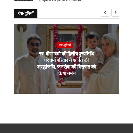
देश-दुनियाँ
देश-दुनियाँ
स्व. वीणा वर्मा की द्वितीय पुण्यतिथि
पर वर्मा परिवार ने अर्पित की
श्रद्धांजलि, जनसेवा की विरासत को
किया नमन