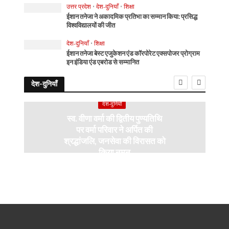
उत्तर प्रदेश
•
देश-दुनियाँ
•
शिक्षा
ईशान तनेजा ने अकादमिक प्रतिभा का सम्मान किया: प्रसिद्ध
विश्वविद्यालयों की जीत
देश-दुनियाँ
•
शिक्षा
ईशान तनेजा बेस्ट एजुकेशन एंड कॉरपोरेट एक्सपोजर प्रोग्राम
इन इंडिया एंड एबरोड से सम्मानित
देश-दुनियाँ
देश-दुनियाँ
स्व. वीणा वर्मा की द्वितीय पुण्यतिथि
पर वर्मा परिवार ने अर्पित की
श्रद्धांजलि, जनसेवा की विरासत को
किया नमन