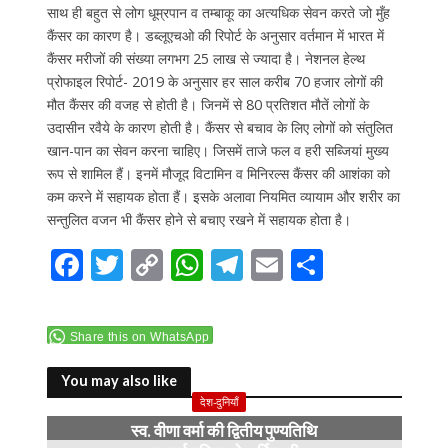
साथ ही बहुत से लोग धूम्रपान व तम्बाकू का अत्यधिक सेवन करते जो मुँह
कैंसर का कारण है। डब्लूएचओ की रिपोर्ट के अनुसार वर्तमान में भारत में
कैंसर मरीजों की संख्या लगभग 25 लाख से ज्यादा है। नेशनल हेल्थ
प्रोफाइल रिपोर्ट- 2019 के अनुसार हर साल करीब 70 हजार लोगों की
मौत कैंसर की वजह से होती है। जिनमें से 80 प्रतिशत मौतें लोगों के
उदासीन रवैये के कारण होती है। कैंसर से बचाव के लिए लोगों को संतुलित
खान-पान का सेवन करना चाहिए। जिसमें ताजे फल व हरी सब्जियां मुख्य
रूप से शामिल हैं। इनमें मौजूद विटामिन व मिनिरल्स कैंसर की आशंका को
कम करने में सहायक होता हैं। इसके अलावा नियमित व्यायाम और शरीर का
सन्तुलित वजन भी कैंसर होने से बचाए रखने में सहायक होता है।
F
T
C
W
T
E
S
ac
w
o
h
el
m
h
e
itt
p
at
e
ai
ar
Share this on WhatsApp
b
er
y
s
gr
l
e
o
Li
A
a
You may also like
देश-दुनियाँ
o
n
p
m
स्व. वीणा वर्मा की द्वितीय पुण्यतिथि