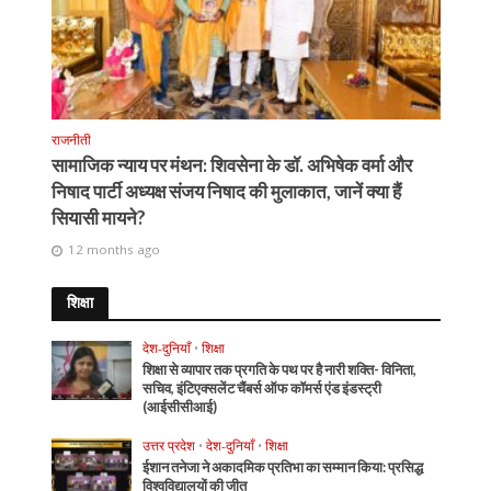
राजनीती
सामाजिक न्याय पर मंथन: शिवसेना के डॉ. अभिषेक वर्मा और
निषाद पार्टी अध्यक्ष संजय निषाद की मुलाकात, जानें क्या हैं
सियासी मायने?
12 months ago
शिक्षा
देश-दुनियाँ
•
शिक्षा
शिक्षा से व्यापार तक प्रगति के पथ पर है नारी शक्ति- विनिता,
सचिव, इंटिएक्सलेंट चैंबर्स ऑफ कॉमर्स एंड इंडस्ट्री
(आईसीसीआई)
उत्तर प्रदेश
•
देश-दुनियाँ
•
शिक्षा
ईशान तनेजा ने अकादमिक प्रतिभा का सम्मान किया: प्रसिद्ध
विश्वविद्यालयों की जीत