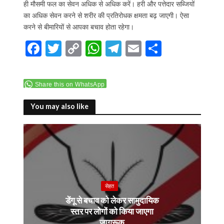
ही मौसमी फल का सेवन अधिक से अधिक करें। हरी और पत्तेदार सब्जियों
का अधिक सेवन करने से शरीर की प्रतिरोधक क्षमता बढ़ जाएगी। ऐसा
करने से बीमारियों से आपका बचाव होता रहेगा।
F
T
C
W
T
E
S
ac
w
o
h
el
m
h
e
itt
p
at
e
ai
ar
Share this on WhatsApp
b
er
y
s
gr
l
e
o
Li
A
a
You may also like
o
n
p
m
k
k
p
सेहत
डेंगू से बचाव को लेकर सामुदायिक
स्तर पर लोगों को किया जाएगा
जागरूक