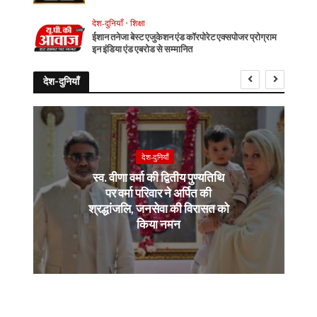
देश-दुनियाँ
•
शिक्षा
ईशान तनेजा बेस्ट एजुकेशन एंड कॉरपोरेट एक्सपोजर प्रोग्राम
इन इंडिया एंड एबरोड से सम्मानित
देश-दुनियाँ
देश-दुनियाँ
स्व. वीणा वर्मा की द्वितीय पुण्यतिथि
पर वर्मा परिवार ने अर्पित की
श्रद्धांजलि, जनसेवा की विरासत को
किया नमन