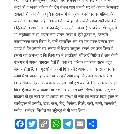
देखा जाता है कि पुरुष या लड़के घर के काम-काज में कोई योगदान नहीं
करते हैं. वे अपने परिवार के लिए केवल आय कमाने भर को अपनी जिम्मेवारी
समझते हैं. आज के आधुनिक समाज में भी पुरुष अपने घर की महिलाओं-
लड़कियों को बाहर नहीं निकलने देना चाहते हैं. जबकि आज सभी क्षेत्रों में
महिलाओं ने अपनी क्षमता का बेहतर प्रदर्शन किया है. पढाई या खेलकूद में
भी लड़कियों ने भी अपना नाम रोशन किया है. ऐसे पुरुषों ने, जिन्होंने
सकारात्मक पहल किया है, उन्हें सम्मानित कर हम यह स्पष्ट सन्देश देना
चाहते हैं कि उन्होंने घर-समाज में बेहतर संतुलन बनाने का काम किया है.
हमारा यह अनुभव है कि जिस घर में लडकियाँ-महिलाएँ शिक्षित हैं और रोजी-
रोजगार में अपना योगदान देतीं हैं, उस घर-परिवार का रहन-सहन बहुत
बेहतर होता है. इन पुरुषों ने अपनी शिक्षा और आय-सृजन के साथ घर के
कामों में भी अपना हाथ बँटाया. उन्होंने आगे कहा कि आज अन्तर्राष्ट्रीय
मानवाधिकार दिवस के अवसर पर हम सभी इस बात के लिए कृतसंकल्प हों
कि महिलाओं के अधिकारों की रक्षा एवं सम्मान करें, जिससे हमारा संतुलित
विकास हो एवं सभी के अधिकारों की सुरक्षा हो सके एवं समाज हिंसा मुक्त हो.
कार्यक्रम में उन्नति, उषा, संजू, बिंदु, निर्मला, रिंकी, रूबी, मुन्नी, लाजवंती,
मनोज, धर्मेन्द्र, नितीश एवं सुरेन्द्र ने भी भाग लिया।
F
T
C
W
T
E
S
ac
w
o
h
el
m
h