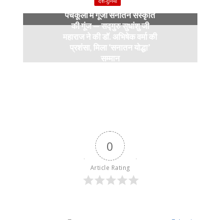
देश-दुनियाँ
पंचकूला में गूंजी सनातन संस्कृति
की गूंज — सद्गुरु सुधांशु जी
महाराज ने की डॉ. अभिषेक वर्मा की
प्रशंसा, मिला ‘सनातन योद्धा’
सम्मान
9 months ago
0
Article Rating