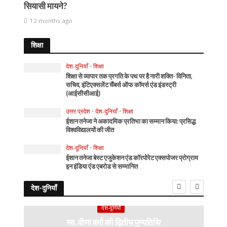
सियासी मायने?
12 months ago
शिक्षा
देश-दुनियाँ
•
शिक्षा
शिक्षा से व्यापार तक प्रगति के पथ पर है नारी शक्ति- विनिता,
सचिव, इंटिएक्सलेंट चैंबर्स ऑफ कॉमर्स एंड इंडस्ट्री
(आईसीसीआई)
उत्तर प्रदेश
•
देश-दुनियाँ
•
शिक्षा
ईशान तनेजा ने अकादमिक प्रतिभा का सम्मान किया: प्रसिद्ध
विश्वविद्यालयों की जीत
देश-दुनियाँ
•
शिक्षा
ईशान तनेजा बेस्ट एजुकेशन एंड कॉरपोरेट एक्सपोजर प्रोग्राम
इन इंडिया एंड एबरोड से सम्मानित
देश-दुनियाँ
देश-दुनियाँ
स्व. वीणा वर्मा की द्वितीय पुण्यतिथि