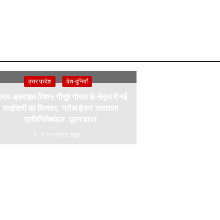
उत्तर प्रदेश
देश-दुनियाँ
रत–इज़राइल मिशन: पीयूष गोयल के नेतृत्व में नई
साझेदारी का विस्तार, ‘ग्रोथ इंजन’ तलाशता
प्रतिनिधिमंडल -पूरन डावर
9 months ago