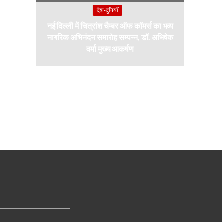
देश-दुनियाँ
नई दिल्ली में चित्रांश चैम्बर ऑफ कॉमर्स का भव्य
नागरिक अभिनंदन समारोह सम्पन्न, डॉ. अभिषेक
वर्मा मुख्य आकर्षण