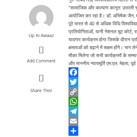
“सामाजिक और कल्याण कानून: उभरती चु
आयोजित कर रहा है। डॉ. अभिषेक जैन, मह
पूरे भारत से 40 से अधिक विधि विश्वविद्
प्रतियोगिताओं, यानी नेशनल मूट कोर्ट, र
Up Ki Awaaz
यादगार कार्यक्रम होगा जिसके दौरान प्र
क्षमताओं को बढ़ाने में सक्षम होंगे। भाग ले
मौका मिलेगा जो सभी कार्यक्रमों के सम्मा
Add Comment
और माननीय न्यायमूर्ति एम.एल. मेहता, पूर
F
Share This!
a
T
c
w
C
e
i
o
W
b
t
p
h
T
o
t
y
a
e
E