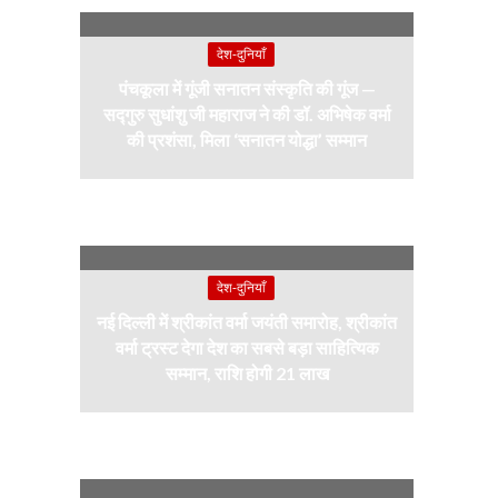
देश-दुनियाँ
पंचकूला में गूंजी सनातन संस्कृति की गूंज —
सद्गुरु सुधांशु जी महाराज ने की डॉ. अभिषेक वर्मा
की प्रशंसा, मिला ‘सनातन योद्धा’ सम्मान
देश-दुनियाँ
नई दिल्ली में श्रीकांत वर्मा जयंती समारोह, श्रीकांत
वर्मा ट्रस्ट देगा देश का सबसे बड़ा साहित्यिक
सम्मान, राशि होगी 21 लाख