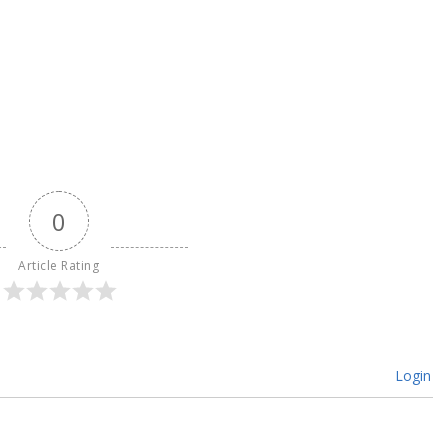
0
Article Rating
Login