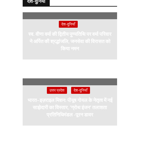
देश-दुनियाँ
देश-दुनियाँ
स्व. वीणा वर्मा की द्वितीय पुण्यतिथि पर वर्मा परिवार
ने अर्पित की श्रद्धांजलि, जनसेवा की विरासत को
किया नमन
उत्तर प्रदेश
देश-दुनियाँ
भारत–इज़राइल मिशन: पीयूष गोयल के नेतृत्व में नई
साझेदारी का विस्तार, ‘ग्रोथ इंजन’ तलाशता
प्रतिनिधिमंडल -पूरन डावर