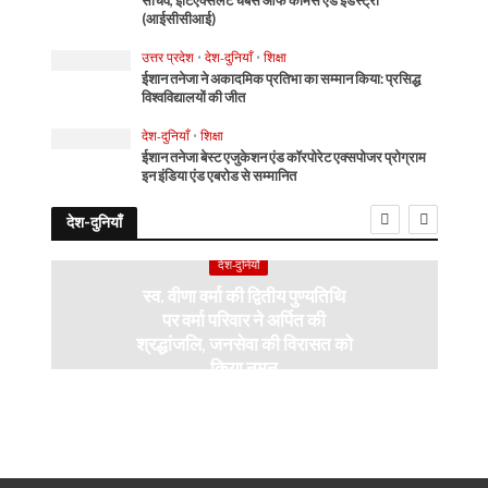
सचिव, इंटिएक्सलेंट चैंबर्स ऑफ कॉमर्स एंड इंडस्ट्री
(आईसीसीआई)
उत्तर प्रदेश
•
देश-दुनियाँ
•
शिक्षा
ईशान तनेजा ने अकादमिक प्रतिभा का सम्मान किया: प्रसिद्ध
विश्वविद्यालयों की जीत
देश-दुनियाँ
•
शिक्षा
ईशान तनेजा बेस्ट एजुकेशन एंड कॉरपोरेट एक्सपोजर प्रोग्राम
इन इंडिया एंड एबरोड से सम्मानित
देश-दुनियाँ
देश-दुनियाँ
स्व. वीणा वर्मा की द्वितीय पुण्यतिथि
पर वर्मा परिवार ने अर्पित की
श्रद्धांजलि, जनसेवा की विरासत को
किया नमन