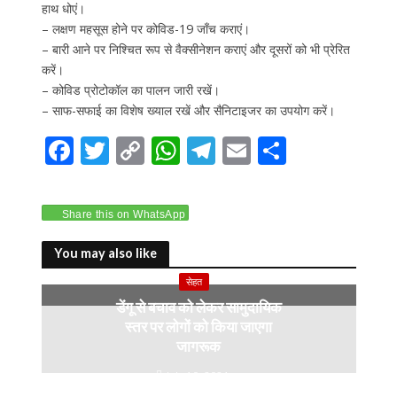
हाथ धोएं।
– लक्षण महसूस होने पर कोविड-19 जाँच कराएं।
– बारी आने पर निश्चित रूप से वैक्सीनेशन कराएं और दूसरों को भी प्रेरित
करें।
– कोविड प्रोटोकॉल का पालन जारी रखें।
– साफ-सफाई का विशेष ख्याल रखें और सैनिटाइजर का उपयोग करें।
F
T
C
W
T
E
S
ac
w
o
h
el
m
h
e
itt
p
at
e
ai
ar
Share this on WhatsApp
b
er
y
s
gr
l
e
o
Li
A
a
You may also like
o
n
p
m
सेहत
डेंगू से बचाव को लेकर सामुदायिक
k
k
p
स्तर पर लोगों को किया जाएगा
जागरूक
July 10, 2024