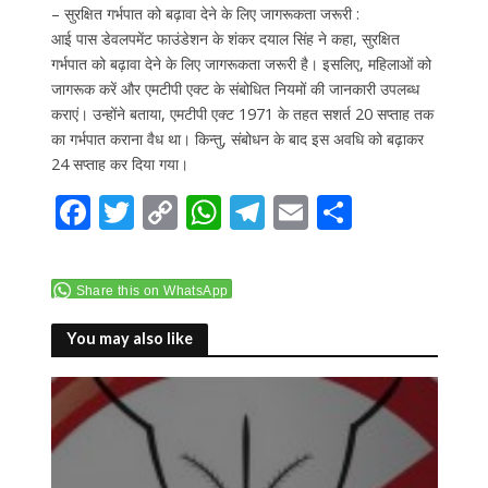
– सुरक्षित गर्भपात को बढ़ावा देने के लिए जागरूकता जरूरी :
आई पास डेवलपमेंट फाउंडेशन के शंकर दयाल सिंह ने कहा, सुरक्षित
गर्भपात को बढ़ावा देने के लिए जागरूकता जरूरी है। इसलिए, महिलाओं को
जागरूक करें और एमटीपी एक्ट के संबोधित नियमों की जानकारी उपलब्ध
कराएं। उन्होंने बताया, एमटीपी एक्ट 1971 के तहत सशर्त 20 सप्ताह तक
का गर्भपात कराना वैध था। किन्तु, संबोधन के बाद इस अवधि को बढ़ाकर
24 सप्ताह कर दिया गया।
F
T
C
W
T
E
S
ac
w
o
h
el
m
h
e
itt
p
at
e
ai
ar
Share this on WhatsApp
b
er
y
s
gr
l
e
o
Li
A
a
You may also like
o
n
p
m
k
k
p