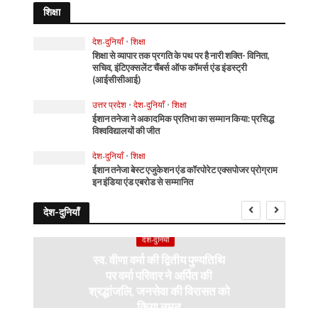
शिक्षा
देश-दुनियाँ
•
शिक्षा
शिक्षा से व्यापार तक प्रगति के पथ पर है नारी शक्ति- विनिता,
सचिव, इंटिएक्सलेंट चैंबर्स ऑफ कॉमर्स एंड इंडस्ट्री
(आईसीसीआई)
उत्तर प्रदेश
•
देश-दुनियाँ
•
शिक्षा
ईशान तनेजा ने अकादमिक प्रतिभा का सम्मान किया: प्रसिद्ध
विश्वविद्यालयों की जीत
देश-दुनियाँ
•
शिक्षा
ईशान तनेजा बेस्ट एजुकेशन एंड कॉरपोरेट एक्सपोजर प्रोग्राम
इन इंडिया एंड एबरोड से सम्मानित
देश-दुनियाँ
देश-दुनियाँ
स्व. वीणा वर्मा की द्वितीय पुण्यतिथि
पर वर्मा परिवार ने अर्पित की
श्रद्धांजलि, जनसेवा की विरासत को
किया नमन