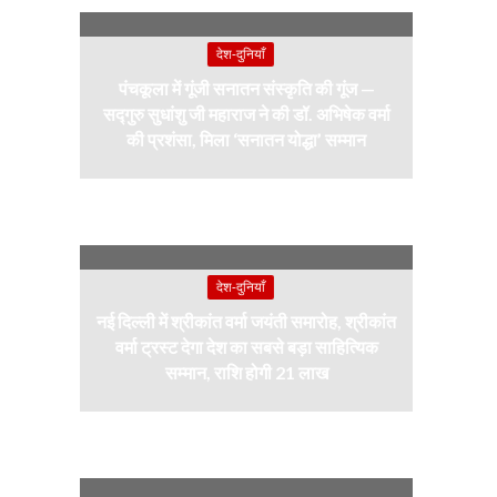
देश-दुनियाँ
पंचकूला में गूंजी सनातन संस्कृति की गूंज —
सद्गुरु सुधांशु जी महाराज ने की डॉ. अभिषेक वर्मा
की प्रशंसा, मिला ‘सनातन योद्धा’ सम्मान
देश-दुनियाँ
नई दिल्ली में श्रीकांत वर्मा जयंती समारोह, श्रीकांत
वर्मा ट्रस्ट देगा देश का सबसे बड़ा साहित्यिक
सम्मान, राशि होगी 21 लाख