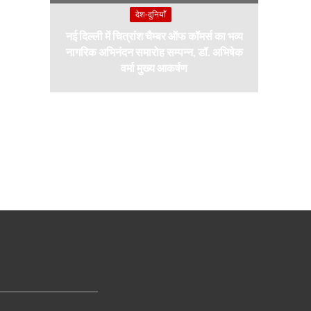
देश-दुनियाँ
नई दिल्ली में चित्रांश चैम्बर ऑफ कॉमर्स का भव्य
नागरिक अभिनंदन समारोह सम्पन्न, डॉ. अभिषेक
वर्मा मुख्य आकर्षण