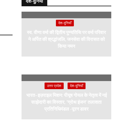
देश-दुनियाँ
देश-दुनियाँ
स्व. वीणा वर्मा की द्वितीय पुण्यतिथि पर वर्मा परिवार
ने अर्पित की श्रद्धांजलि, जनसेवा की विरासत को
किया नमन
उत्तर प्रदेश
देश-दुनियाँ
भारत–इज़राइल मिशन: पीयूष गोयल के नेतृत्व में नई
साझेदारी का विस्तार, ‘ग्रोथ इंजन’ तलाशता
प्रतिनिधिमंडल -पूरन डावर