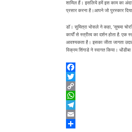
शामिल हैं। इसलिये हमें इस काम का अंदाज
प्रसार करना है।आपने जो पुरस्कार दिया 
डॉ। सुमित्रा भोसले ने कहा, ‘सुषमा चोरड
कार्यों से स्त्रीत्व का दर्शन होता है.
आवश्यकता है। इसका जीता जागता उदाहरण स
विक्रम शिंगाडे ने स्वागत किया। धोंडीबा 
F
a
T
c
w
C
e
i
o
W
b
t
p
h
T
o
t
y
a
e
E