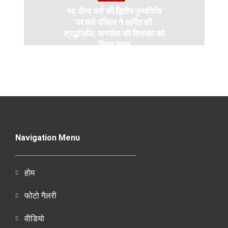
स्व. वीणा वर्मा की द्वितीय पुण्यतिथि
पर वर्मा परिवार ने अर्पित की
श्रद्धांजलि, जनसेवा की विरासत को
किया नमन
Navigation Menu
होम
फोटो गैलरी
वीडियो