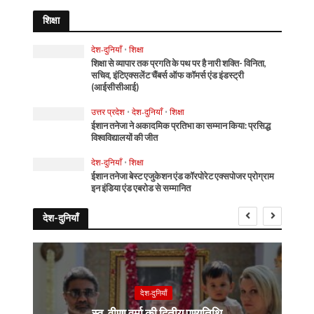
शिक्षा
देश-दुनियाँ
•
शिक्षा
शिक्षा से व्यापार तक प्रगति के पथ पर है नारी शक्ति- विनिता,
सचिव, इंटिएक्सलेंट चैंबर्स ऑफ कॉमर्स एंड इंडस्ट्री
(आईसीसीआई)
उत्तर प्रदेश
•
देश-दुनियाँ
•
शिक्षा
ईशान तनेजा ने अकादमिक प्रतिभा का सम्मान किया: प्रसिद्ध
विश्वविद्यालयों की जीत
देश-दुनियाँ
•
शिक्षा
ईशान तनेजा बेस्ट एजुकेशन एंड कॉरपोरेट एक्सपोजर प्रोग्राम
इन इंडिया एंड एबरोड से सम्मानित
देश-दुनियाँ
देश-दुनियाँ
स्व. वीणा वर्मा की द्वितीय पुण्यतिथि