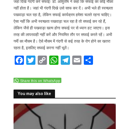
जहां दिखे गंदगी करें सफाईः डॉ. आशुतोष ने कहा कि सफाई का कोई मौका
नहीं होता है। जहां भी गंदगी दिखे उसे साफ कर दें। अभी भले ही स्वच्छता
पखवाड़ा चल रहा है, लेकिन सफाई कार्यक्रम हमेशा चलते रहना चाहिए।
ऐसा नहीं कि अभी स्वच्छता पखवाड़ा चल रहा है तो सफाई कर रहे हैं,
लेकिन जैसे ही पखवाड़ा खत्म होगा सफाई पर से ध्यान हट जाएगा। इस
तरह की लापरवाही नहीं करें और नियमित तौर पर सफाई करते रहें। अभी
गर्मी का मौसम है। ऐसे मौसम में गंदगी से कई तरह के रोग होने का खतरा
रहता है, इसलिए सफाई करना नहीं भूलें।
F
T
C
W
T
E
S
ac
w
o
h
el
m
h
e
itt
p
at
e
ai
ar
Share this on WhatsApp
b
er
y
s
gr
l
e
o
Li
A
a
You may also like
o
n
p
m
k
k
p