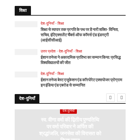
शिक्षा
देश-दुनियाँ
•
शिक्षा
शिक्षा से व्यापार तक प्रगति के पथ पर है नारी शक्ति- विनिता,
सचिव, इंटिएक्सलेंट चैंबर्स ऑफ कॉमर्स एंड इंडस्ट्री
(आईसीसीआई)
उत्तर प्रदेश
•
देश-दुनियाँ
•
शिक्षा
ईशान तनेजा ने अकादमिक प्रतिभा का सम्मान किया: प्रसिद्ध
विश्वविद्यालयों की जीत
देश-दुनियाँ
•
शिक्षा
ईशान तनेजा बेस्ट एजुकेशन एंड कॉरपोरेट एक्सपोजर प्रोग्राम
इन इंडिया एंड एबरोड से सम्मानित
देश-दुनियाँ
देश-दुनियाँ
स्व. वीणा वर्मा की द्वितीय पुण्यतिथि
पर वर्मा परिवार ने अर्पित की
श्रद्धांजलि, जनसेवा की विरासत को
किया नमन