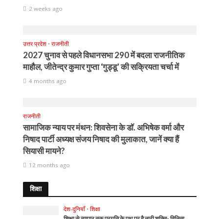
2 weeks ago
उत्तर प्रदेश
•
राजनीती
2027 चुनाव से पहले विधानसभा 290 में बदला राजनीतिक
माहौल, जीतेन्द्र कुमार गुप्ता ‘गुड्डू’ की सक्रियता चर्चा में
4 months ago
राजनीती
सामाजिक न्याय पर मंथन: शिवसेना के डॉ. अभिषेक वर्मा और
निषाद पार्टी अध्यक्ष संजय निषाद की मुलाकात, जानें क्या हैं
सियासी मायने?
12 months ago
शिक्षा
देश-दुनियाँ
•
शिक्षा
शिक्षा से व्यापार तक प्रगति के पथ पर है नारी शक्ति- विनिता,