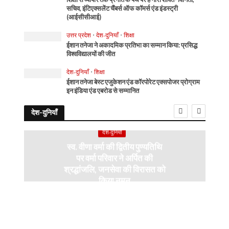
सचिव, इंटिएक्सलेंट चैंबर्स ऑफ कॉमर्स एंड इंडस्ट्री
(आईसीसीआई)
उत्तर प्रदेश
•
देश-दुनियाँ
•
शिक्षा
ईशान तनेजा ने अकादमिक प्रतिभा का सम्मान किया: प्रसिद्ध
विश्वविद्यालयों की जीत
देश-दुनियाँ
•
शिक्षा
ईशान तनेजा बेस्ट एजुकेशन एंड कॉरपोरेट एक्सपोजर प्रोग्राम
इन इंडिया एंड एबरोड से सम्मानित
देश-दुनियाँ
देश-दुनियाँ
स्व. वीणा वर्मा की द्वितीय पुण्यतिथि
पर वर्मा परिवार ने अर्पित की
श्रद्धांजलि, जनसेवा की विरासत को
किया नमन