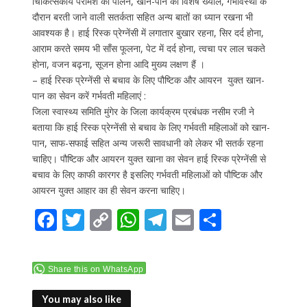
चिकित्सकीय परामर्श का पालन, खान-पान का विशेष ख्याल, गर्भावस्था के
दौरान बरती जाने वाली सतर्कता सहित अन्य बातों का ध्यान रखना भी
आवश्यक है। हाई रिस्क प्रेग्नेंसी में लगातार बुखार रहना, सिर दर्द होना,
आराम करते समय भी साँस फूलना, पेट में दर्द होना, त्वचा पर लाल चकते
होना, वजन बढ़ना, सूजन होना आदि मुख्य लक्षण हैं ।
– हाई रिस्क प्रेग्नेंसी से बचाव के लिए पौष्टिक और आयरन युक्त खान-
पान का सेवन करें गर्भवती महिलाएं :
जिला स्वास्थ्य समिति मुंगेर के जिला कार्यक्रम प्रबंधक नसीम रजी ने
बताया कि हाई रिस्क प्रेग्नेंसी से बचाव के लिए गर्भवती महिलाओं को खान-
पान, साफ-सफाई सहित अन्य जरूरी सावधानी को लेकर भी सतर्क रहना
चाहिए। पौष्टिक और आयरन युक्त खाना का सेवन हाई रिस्क प्रेग्नेंसी से
बचाव के लिए काफी कारगर है इसलिए गर्भवती महिलाओं को पौष्टिक और
आयरन युक्त आहार का ही सेवन करना चाहिए।
F
T
C
W
T
E
S
ac
w
o
h
el
m
h
e
itt
p
at
e
ai
ar
Share this on WhatsApp
b
er
y
s
gr
l
e
You may also like