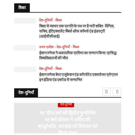
शिक्षा
देश-दुनियाँ
•
शिक्षा
शिक्षा से व्यापार तक प्रगति के पथ पर है नारी शक्ति- विनिता,
सचिव, इंटिएक्सलेंट चैंबर्स ऑफ कॉमर्स एंड इंडस्ट्री
(आईसीसीआई)
उत्तर प्रदेश
•
देश-दुनियाँ
•
शिक्षा
ईशान तनेजा ने अकादमिक प्रतिभा का सम्मान किया: प्रसिद्ध
विश्वविद्यालयों की जीत
देश-दुनियाँ
•
शिक्षा
ईशान तनेजा बेस्ट एजुकेशन एंड कॉरपोरेट एक्सपोजर प्रोग्राम
इन इंडिया एंड एबरोड से सम्मानित
देश-दुनियाँ
देश-दुनियाँ
स्व. वीणा वर्मा की द्वितीय पुण्यतिथि
पर वर्मा परिवार ने अर्पित की
श्रद्धांजलि, जनसेवा की विरासत को
किया नमन