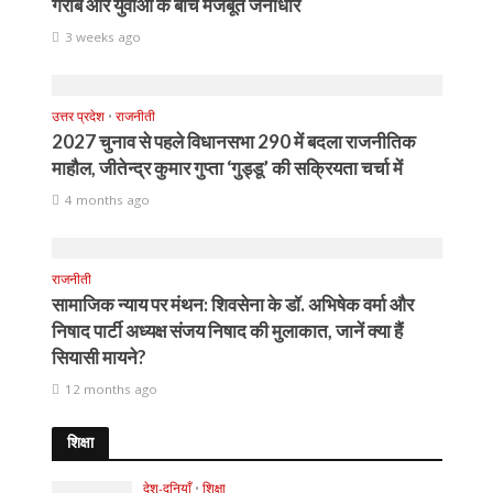
गरीब और युवाओं के बीच मजबूत जनाधार
3 weeks ago
उत्तर प्रदेश
•
राजनीती
2027 चुनाव से पहले विधानसभा 290 में बदला राजनीतिक
माहौल, जीतेन्द्र कुमार गुप्ता ‘गुड्डू’ की सक्रियता चर्चा में
4 months ago
राजनीती
सामाजिक न्याय पर मंथन: शिवसेना के डॉ. अभिषेक वर्मा और
निषाद पार्टी अध्यक्ष संजय निषाद की मुलाकात, जानें क्या हैं
सियासी मायने?
12 months ago
शिक्षा
देश-दुनियाँ
•
शिक्षा