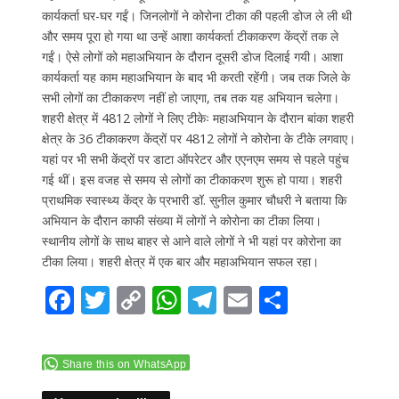
कार्यकर्ता घर-घर गईं। जिनलोगों ने कोरोना टीका की पहली डोज ले ली थी
और समय पूरा हो गया था उन्हें आशा कार्यकर्ता टीकाकरण केंद्रों तक ले
गईं। ऐसे लोगों को महाअभियान के दौरान दूसरी डोज दिलाई गयी। आशा
कार्यकर्ता यह काम महाअभियान के बाद भी करती रहेंगी। जब तक जिले के
सभी लोगों का टीकाकरण नहीं हो जाएगा, तब तक यह अभियान चलेगा।
शहरी क्षेत्र में 4812 लोगों ने लिए टीकेः महाअभियान के दौरान बांका शहरी
क्षेत्र के 36 टीकाकरण केंद्रों पर 4812 लोगों ने कोरोना के टीके लगवाए।
यहां पर भी सभी केंद्रों पर डाटा ऑपरेटर और एएनएम समय से पहले पहुंच
गई थीं। इस वजह से समय से लोगों का टीकाकरण शुरू हो पाया। शहरी
प्राथमिक स्वास्थ्य केंद्र के प्रभारी डॉ. सुनील कुमार चौधरी ने बताया कि
अभियान के दौरान काफी संख्या में लोगों ने कोरोना का टीका लिया।
स्थानीय लोगों के साथ बाहर से आने वाले लोगों ने भी यहां पर कोरोना का
टीका लिया। शहरी क्षेत्र में एक बार और महाअभियान सफल रहा।
F
T
C
W
T
E
S
ac
w
o
h
el
m
h
e
itt
p
at
e
ai
ar
Share this on WhatsApp
b
er
y
s
gr
l
e