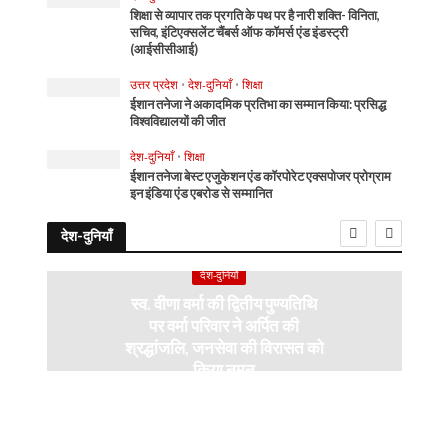
शिक्षा से व्यापार तक प्रगति के पथ पर है नारी शक्ति- विनिता,
सचिव, इंटिएक्सलेंट चैंबर्स ऑफ कॉमर्स एंड इंडस्ट्री
(आईसीसीआई)
उत्तर प्रदेश
•
देश-दुनियाँ
•
शिक्षा
ईशान तनेजा ने अकादमिक प्रतिभा का सम्मान किया: प्रसिद्ध
विश्वविद्यालयों की जीत
देश-दुनियाँ
•
शिक्षा
ईशान तनेजा बेस्ट एजुकेशन एंड कॉरपोरेट एक्सपोजर प्रोग्राम
इन इंडिया एंड एबरोड से सम्मानित
देश-दुनियाँ
देश-दुनियाँ
स्व. वीणा वर्मा की द्वितीय पुण्यतिथि
पर वर्मा परिवार ने अर्पित की
श्रद्धांजलि, जनसेवा की विरासत को
किया नमन