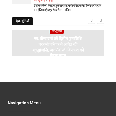
देश-दुनियाँ
•
शिक्षा
ईशान तनेजा बेस्ट एजुकेशन एंड कॉरपोरेट एक्सपोजर प्रोग्राम
इन इंडिया एंड एबरोड से सम्मानित
देश-दुनियाँ
देश-दुनियाँ
स्व. वीणा वर्मा की द्वितीय पुण्यतिथि
पर वर्मा परिवार ने अर्पित की
श्रद्धांजलि, जनसेवा की विरासत को
किया नमन
Navigation Menu