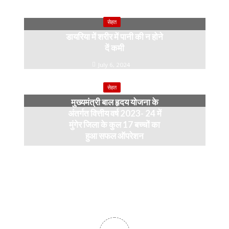
सेहत
डायरिया में शरीर में पानी की न होने
दें कमी
July 6, 2024
सेहत
मुख्यमंत्री बाल हृदय योजना के
अंतर्गत वित्तीय वर्ष 2023- 24 में
मुंगेर जिला के कुल 17 बच्चों का
हुआ सफल ऑपरेशन
April 11, 2024