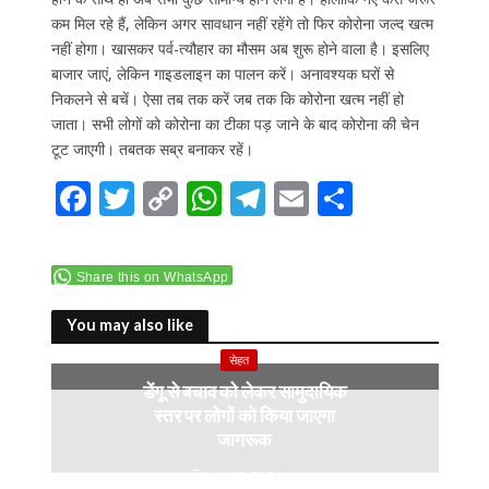
कम मिल रहे हैं, लेकिन अगर सावधान नहीं रहेंगे तो फिर कोरोना जल्द खत्म
नहीं होगा। खासकर पर्व-त्यौहार का मौसम अब शुरू होने वाला है। इसलिए
बाजार जाएं, लेकिन गाइडलाइन का पालन करें। अनावश्यक घरों से
निकलने से बचें। ऐसा तब तक करें जब तक कि कोरोना खत्म नहीं हो
जाता। सभी लोगों को कोरोना का टीका पड़ जाने के बाद कोरोना की चेन
टूट जाएगी। तबतक सब्र बनाकर रहें।
F
T
C
W
T
E
S
ac
w
o
h
el
m
h
e
itt
p
at
e
ai
ar
Share this on WhatsApp
b
er
y
s
gr
l
e
o
Li
A
a
You may also like
o
n
p
m
सेहत
डेंगू से बचाव को लेकर सामुदायिक
k
k
p
स्तर पर लोगों को किया जाएगा
जागरूक
July 10, 2024