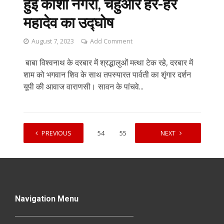
हुई काशी नगरी, चहुंओर हर-हर
महादेव का उद्घोष
August 7, 2023
Add Comment
बाबा विश्वनाथ के दरबार में श्रद्धालुओं मत्था टेक रहे, दरबार में
शाम को भगवान शिव के साथ तपस्यारत पार्वती का शृंगार दर्शन
यूपी की आवाज वाराणसी। सावन के पांचवे...
PREVIOUS
1
…
54
55
56
NEXT
57
Navigation Menu