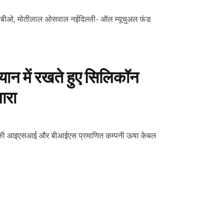
ी, सीबीओ, मोतीलाल ओसवाल नईदिल्ली- ऑल म्यूचुअल फंड
यान में रखते हुए सिलिकॉन
ारा
ारत की आइएसआई और बीआईएस प्रमाणित कम्पनी ऊषा केबल