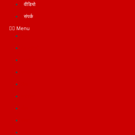
वीडियो
संपर्क
Menu
होम
देश-दुनियाँ
राजनीती
कारोबार
शिक्षा
मनोरंजन
खेल
सेहत
लाइफ स्टाइल