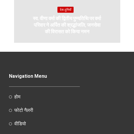
देश-दुनियाँ
स्व. वीणा वर्मा की द्वितीय पुण्यतिथि पर वर्मा
परिवार ने अर्पित की श्रद्धांजलि, जनसेवा
की विरासत को किया नमन
Navigation Menu
होम
फोटो गैलरी
वीडियो