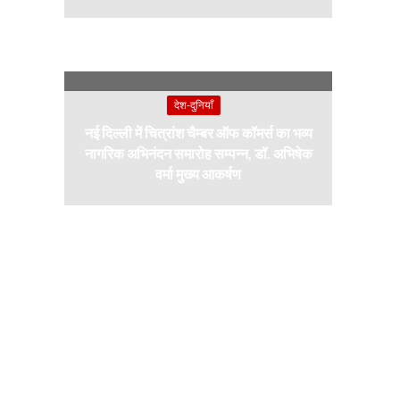
देश-दुनियाँ
नई दिल्ली में चित्रांश चैम्बर ऑफ कॉमर्स का भव्य
नागरिक अभिनंदन समारोह सम्पन्न, डॉ. अभिषेक
वर्मा मुख्य आकर्षण