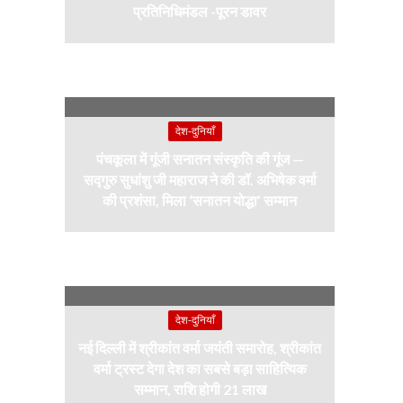
प्रतिनिधिमंडल -पूरन डावर
देश-दुनियाँ
पंचकूला में गूंजी सनातन संस्कृति की गूंज —
सद्गुरु सुधांशु जी महाराज ने की डॉ. अभिषेक वर्मा
की प्रशंसा, मिला ‘सनातन योद्धा’ सम्मान
देश-दुनियाँ
नई दिल्ली में श्रीकांत वर्मा जयंती समारोह, श्रीकांत
वर्मा ट्रस्ट देगा देश का सबसे बड़ा साहित्यिक
सम्मान, राशि होगी 21 लाख