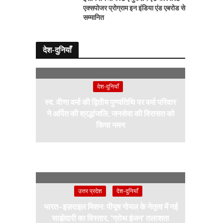
एक्सपोजर प्रोग्राम इन इंडिया एंड एबरोड से
सम्मानित
देश-दुनियाँ
देश-दुनियाँ
स्व. वीणा वर्मा की द्वितीय पुण्यतिथि पर वर्मा परिवार
ने अर्पित की श्रद्धांजलि, जनसेवा की विरासत को
किया नमन
उत्तर प्रदेश
देश-दुनियाँ
भारत–इज़राइल मिशन: पीयूष गोयल के नेतृत्व में नई
साझेदारी का विस्तार, ‘ग्रोथ इंजन’ तलाशता