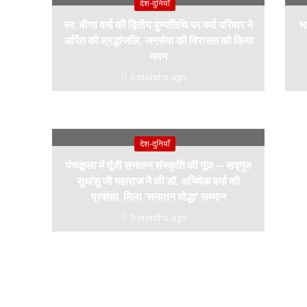
देश-दुनियाँ
स्व. वीणा वर्मा की द्वितीय पुण्यतिथि पर वर्मा परिवार ने
भा
अर्पित की श्रद्धांजलि, जनसेवा की विरासत को किया
नमन
6 months ago
देश-दुनियाँ
पंचकूला में गूंजी सनातन संस्कृति की गूंज — सद्गुरु
सुधांशु जी महाराज ने की डॉ. अभिषेक वर्मा की
प्रशंसा, मिला ‘सनातन योद्धा’ सम्मान
9 months ago