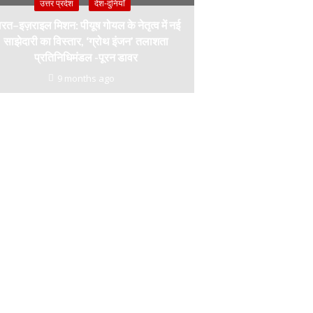
उत्तर प्रदेश
देश-दुनियाँ
रत–इज़राइल मिशन: पीयूष गोयल के नेतृत्व में नई
साझेदारी का विस्तार, ‘ग्रोथ इंजन’ तलाशता
प्रतिनिधिमंडल -पूरन डावर
9 months ago