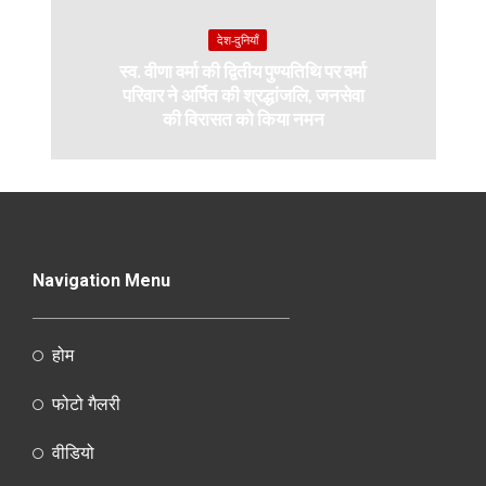
देश-दुनियाँ
स्व. वीणा वर्मा की द्वितीय पुण्यतिथि पर वर्मा
परिवार ने अर्पित की श्रद्धांजलि, जनसेवा
की विरासत को किया नमन
Navigation Menu
होम
फोटो गैलरी
वीडियो