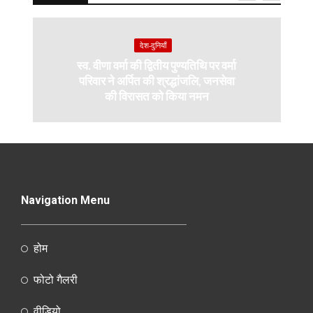
देश-दुनियाँ
स्व. वीणा वर्मा की द्वितीय पुण्यतिथि पर वर्मा
परिवार ने अर्पित की श्रद्धांजलि, जनसेवा
की विरासत को किया नमन
Navigation Menu
होम
फोटो गैलरी
वीडियो