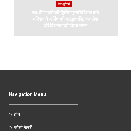
देश-दुनियाँ
स्व. वीणा वर्मा की द्वितीय पुण्यतिथि पर वर्मा
परिवार ने अर्पित की श्रद्धांजलि, जनसेवा
की विरासत को किया नमन
Navigation Menu
होम
फोटो गैलरी