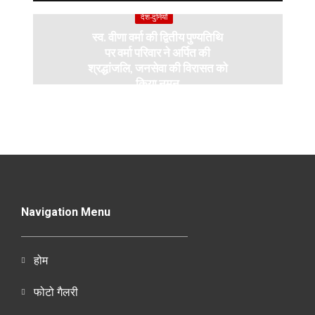
देश-दुनियाँ
स्व. वीणा वर्मा की द्वितीय पुण्यतिथि
पर वर्मा परिवार ने अर्पित की
श्रद्धांजलि, जनसेवा की विरासत को
किया नमन
Navigation Menu
होम
फोटो गैलरी