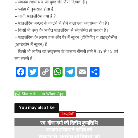
– व्यापक त्वचा घाव जो कुष्ठ रोग जैसा दिखता है।
– प्लीहा में नुकसान होता है।
– जानें, फाइलेरिया क्या है ?
– फाइलेरिया मच्छर के काटने से होने वाला एक संक्रामक रोग है।
– किसी भी उम्र के व्यक्ति फाइलेरिया से संक्रमित हो सकता है।
– फाइलेरिया के लक्षण हाथ और पैर में सूजन (हाँथीपाँव) व हाइड्रोसील
(अण्डकोष में सूजन) है।
– किसी भी व्यक्ति को संक्रमण के पश्चात बीमारी होने में 05 से 15 वर्ष
लग सकते हैं।
F
T
C
W
T
E
S
ac
w
o
h
el
m
h
e
itt
p
at
e
ai
ar
Share this on WhatsApp
b
er
y
s
gr
l
e
o
Li
A
a
You may also like
देश-दुनियाँ
o
n
p
m
स्व. वीणा वर्मा की द्वितीय पुण्यतिथि
k
k
p
पर वर्मा परिवार ने अर्पित की
श्रद्धांजलि, जनसेवा की विरासत को