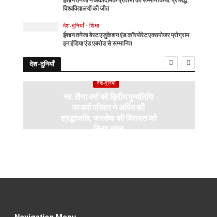
ईशान तनेजा ने अकादमिक प्रतिभा का सम्मान किया: प्रसिद्ध
विश्वविद्यालयों की जीत
देश-दुनियाँ
•
शिक्षा
ईशान तनेजा बेस्ट एजुकेशन एंड कॉरपोरेट एक्सपोजर प्रोग्राम
इन इंडिया एंड एबरोड से सम्मानित
देश-दुनियाँ
देश-दुनियाँ
स्व. वीणा वर्मा की द्वितीय पुण्यतिथि
पर वर्मा परिवार ने अर्पित की
श्रद्धांजलि, जनसेवा की विरासत को
किया नमन