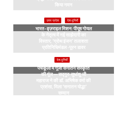
किया नमन
6 months ago
उत्तर प्रदेश
देश-दुनियाँ
भारत–इज़राइल मिशन: पीयूष गोयल
के नेतृत्व में नई साझेदारी का
विस्तार, ‘ग्रोथ इंजन’ तलाशता
प्रतिनिधिमंडल -पूरन डावर
9 months ago
देश-दुनियाँ
पंचकूला में गूंजी सनातन संस्कृति
की गूंज — सद्गुरु सुधांशु जी
महाराज ने की डॉ. अभिषेक वर्मा की
प्रशंसा, मिला ‘सनातन योद्धा’
सम्मान
9 months ago