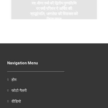
स्व. वीणा वर्मा की द्वितीय पुण्यतिथि
पर वर्मा परिवार ने अर्पित की
श्रद्धांजलि, जनसेवा की विरासत को
किया नमन
Navigation Menu
होम
फोटो गैलरी
वीडियो