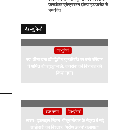
एक्सपोजर प्रोग्राम इन इंडिया एंड एबरोड से
सम्मानित
देश-दुनियाँ
देश-दुनियाँ
स्व. वीणा वर्मा की द्वितीय पुण्यतिथि पर वर्मा परिवार
ने अर्पित की श्रद्धांजलि, जनसेवा की विरासत को
किया नमन
उत्तर प्रदेश
देश-दुनियाँ
भारत–इज़राइल मिशन: पीयूष गोयल के नेतृत्व में नई
साझेदारी का विस्तार, ‘ग्रोथ इंजन’ तलाशता