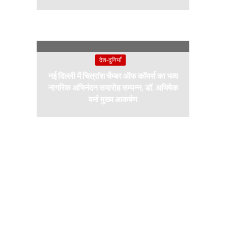
देश-दुनियाँ
नई दिल्ली में चित्रांश चैम्बर ऑफ कॉमर्स का भव्य
नागरिक अभिनंदन समारोह सम्पन्न, डॉ. अभिषेक
वर्मा मुख्य आकर्षण