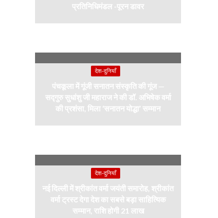
प्रतिनिधिमंडल -पूरन डावर
देश-दुनियाँ
पंचकूला में गूंजी सनातन संस्कृति की गूंज —
सद्गुरु सुधांशु जी महाराज ने की डॉ. अभिषेक वर्मा
की प्रशंसा, मिला ‘सनातन योद्धा’ सम्मान
देश-दुनियाँ
नई दिल्ली में श्रीकांत वर्मा जयंती समारोह, श्रीकांत
वर्मा ट्रस्ट देगा देश का सबसे बड़ा साहित्यिक
सम्मान, राशि होगी 21 लाख