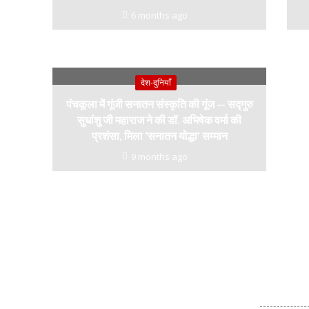
6 months ago
देश-दुनियाँ
पंचकूला में गूंजी सनातन संस्कृति की गूंज — सद्गुरु
सुधांशु जी महाराज ने की डॉ. अभिषेक वर्मा की
प्रशंसा, मिला ‘सनातन योद्धा’ सम्मान
9 months ago