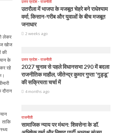
उत्तर प्रदेश
•
राजनीती
उतरौला में भाजपा के मजबूत चेहरे बने राधेश्याम
वर्मा, किसान-गरीब और युवाओं के बीच मजबूत
जनाधार
2 weeks ago
को लेकर
रीज खोज
ं की
यान के
उत्तर प्रदेश
•
राजनीती
2027 चुनाव से पहले विधानसभा 290 में बदला
ी कर रहे
राजनीतिक माहौल, जीतेन्द्र कुमार गुप्ता ‘गुड्डू’
के।
की सक्रियता चर्चा में
बीमारी
े दौरान
4 months ago
ियान
राजनीती
। ताकि
सामाजिक न्याय पर मंथन: शिवसेना के डॉ.
स्थ्य
अभिषेक वर्मा और निषाद पार्टी अध्यक्ष संजय