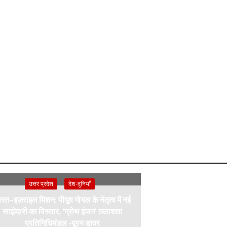
उत्तर प्रदेश
देश-दुनियाँ
रत–इज़राइल मिशन: पीयूष गोयल के नेतृत्व में नई
साझेदारी का विस्तार, ‘ग्रोथ इंजन’ तलाशता
प्रतिनिधिमंडल -पूरन डावर