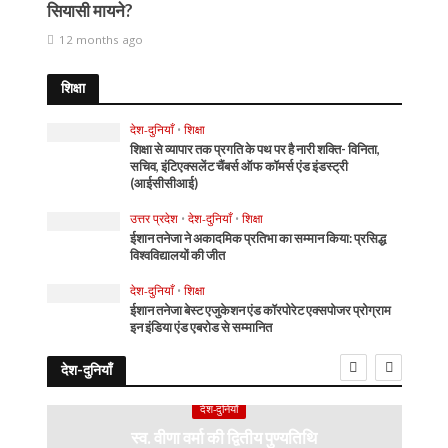
सियासी मायने?
12 months ago
शिक्षा
देश-दुनियाँ
•
शिक्षा
शिक्षा से व्यापार तक प्रगति के पथ पर है नारी शक्ति- विनिता,
सचिव, इंटिएक्सलेंट चैंबर्स ऑफ कॉमर्स एंड इंडस्ट्री
(आईसीसीआई)
उत्तर प्रदेश
•
देश-दुनियाँ
•
शिक्षा
ईशान तनेजा ने अकादमिक प्रतिभा का सम्मान किया: प्रसिद्ध
विश्वविद्यालयों की जीत
देश-दुनियाँ
•
शिक्षा
ईशान तनेजा बेस्ट एजुकेशन एंड कॉरपोरेट एक्सपोजर प्रोग्राम
इन इंडिया एंड एबरोड से सम्मानित
देश-दुनियाँ
देश-दुनियाँ
स्व. वीणा वर्मा की द्वितीय पुण्यतिथि