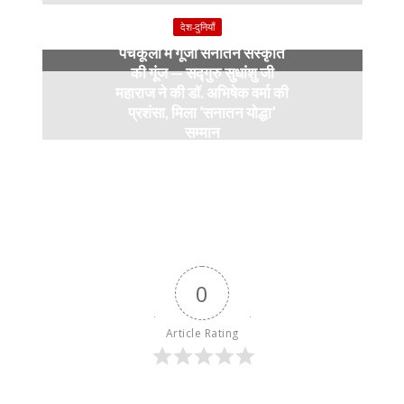
9 months ago
देश-दुनियाँ
पंचकूला में गूंजी सनातन संस्कृति
की गूंज — सद्गुरु सुधांशु जी
महाराज ने की डॉ. अभिषेक वर्मा की
प्रशंसा, मिला ‘सनातन योद्धा’
सम्मान
9 months ago
0
Article Rating