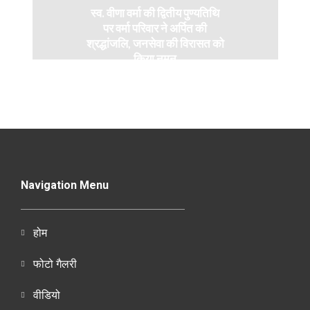
स्व. वीणा वर्मा की द्वितीय पुण्यतिथि
पर वर्मा परिवार ने अर्पित की
श्रद्धांजलि, जनसेवा की विरासत को
किया नमन
Navigation Menu
होम
फोटो गैलरी
वीडियो