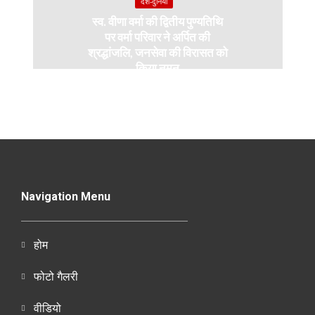
देश-दुनियाँ
स्व. वीणा वर्मा की द्वितीय पुण्यतिथि
पर वर्मा परिवार ने अर्पित की
श्रद्धांजलि, जनसेवा की विरासत को
किया नमन
Navigation Menu
होम
फोटो गैलरी
वीडियो